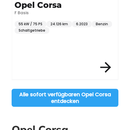
Opel Corsa
F Basis
F
55 kW / 75 PS
24.126 km
6.2023
Benzin
Schaltgetriebe
Item 3 of 12
Alle sofort verfügbaren Opel Corsa
entdecken
Opel Corsa