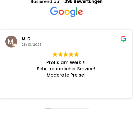
Basierend auf
1.096 Bewertungen
Ronny van 
28/10/2025
ofis am Werk!!!
Servicetermin, v
eundlicher Service!
Fahrzeug
derate Preise!