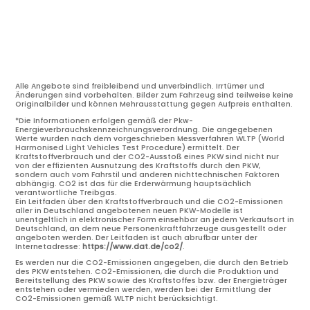
Alle Angebote sind freibleibend und unverbindlich. Irrtümer und
Änderungen sind vorbehalten. Bilder zum Fahrzeug sind teilweise keine
Originalbilder und können Mehrausstattung gegen Aufpreis enthalten.
*Die Informationen erfolgen gemäß der Pkw-
Energieverbrauchskennzeichnungsverordnung. Die angegebenen
Werte wurden nach dem vorgeschrieben Messverfahren WLTP (World
Harmonised Light Vehicles Test Procedure) ermittelt. Der
Kraftstoffverbrauch und der CO2-Ausstoß eines PKW sind nicht nur
von der effizienten Ausnutzung des Kraftstoffs durch den PKW,
sondern auch vom Fahrstil und anderen nichttechnischen Faktoren
abhängig. CO2 ist das für die Erderwärmung hauptsächlich
verantwortliche Treibgas.
Ein Leitfaden über den Kraftstoffverbrauch und die CO2-Emissionen
aller in Deutschland angebotenen neuen PKW-Modelle ist
unentgeltlich in elektronischer Form einsehbar an jedem Verkaufsort in
Deutschland, an dem neue Personenkraftfahrzeuge ausgestellt oder
angeboten werden. Der Leitfaden ist auch abrufbar unter der
Internetadresse:
https://www.dat.de/co2/
.
Es werden nur die CO2-Emissionen angegeben, die durch den Betrieb
des PKW entstehen. CO2-Emissionen, die durch die Produktion und
Bereitstellung des PKW sowie des Kraftstoffes bzw. der Energieträger
entstehen oder vermieden werden, werden bei der Ermittlung der
CO2-Emissionen gemäß WLTP nicht berücksichtigt.