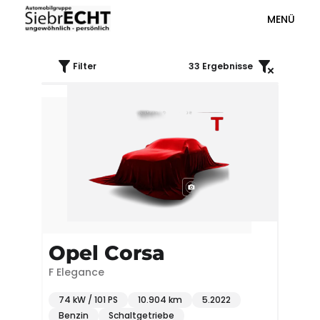
MENÜ
Filter
33
Ergebnisse
Opel Corsa
F Elegance
74 kW / 101 PS
10.904 km
5.2022
Benzin
Schaltgetriebe