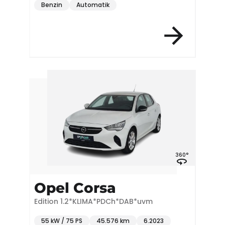
Benzin
Automatik
360°
Opel Corsa
Edition 1.2*KLIMA*PDCh*DAB*uvm
55 kW / 75 PS
45.576 km
6.2023