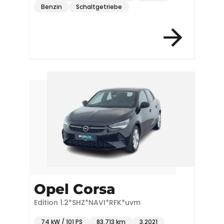
Benzin
Schaltgetriebe
Opel Corsa
Edition 1.2*SHZ*NAVI*RFK*uvm
74 kW / 101 PS
83.713 km
3.2021