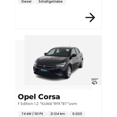
Diesel
Schaltgetriebe
360°
Opel Corsa
F Edition 1.2 *KLIMA*RFK*BT*uvm
74 kW / 101 PS
21.124 km
9.2021