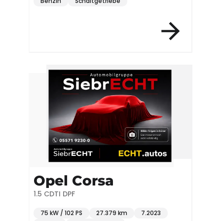
Benzin
Schaltgetriebe
Opel Corsa
1.5 CDTI DPF
75 kW / 102 PS
27.379 km
7.2023