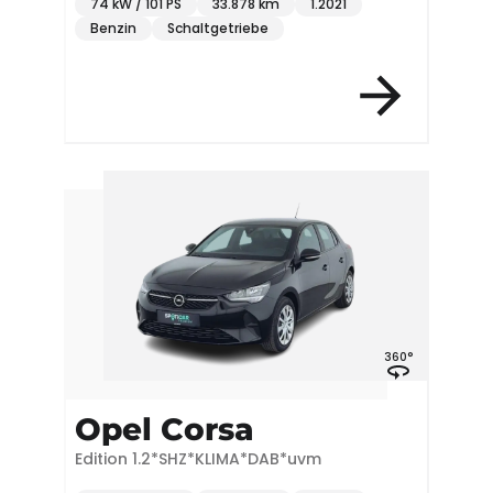
74 kW / 101 PS
33.878 km
1.2021
Benzin
Schaltgetriebe
360°
Opel Corsa
Edition 1.2*SHZ*KLIMA*DAB*uvm