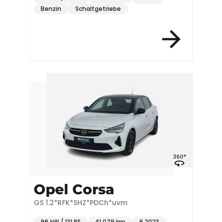
Benzin
Schaltgetriebe
360°
Opel Corsa
GS 1.2*RFK*SHZ*PDCh*uvm
96 kW / 131 PS
41.079 km
6.2023