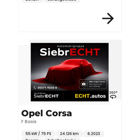
360°
Opel Corsa
F Basis
55 kW / 75 PS
24.126 km
6.2023