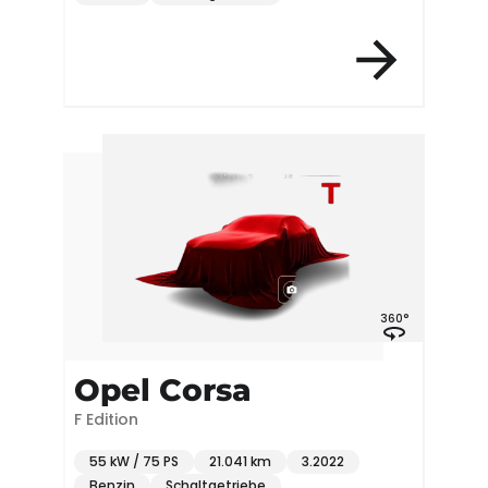
360°
Opel Corsa
F Edition
55 kW / 75 PS
21.041 km
3.2022
Benzin
Schaltgetriebe