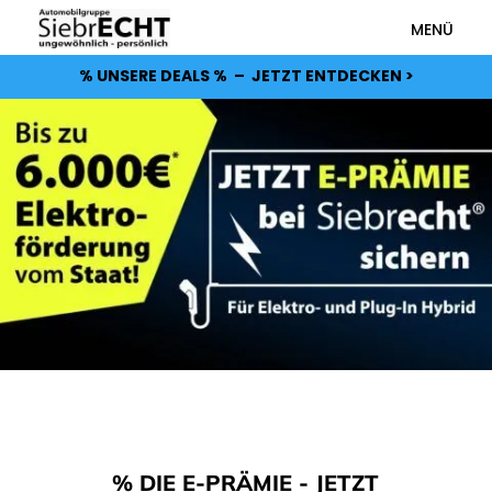
MENÜ
% UNSERE DEALS % –
JETZT ENTDECKEN >
% DIE E-PRÄMIE - JETZT