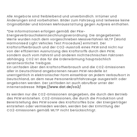
Alle Angebote sind freibleibend und unverbindlich. Irrtümer und
Änderungen sind vorbehalten. Bilder zum Fahrzeug sind teilweise keine
Originalbilder und können Mehrausstattung gegen Aufpreis enthalten.
*Die Informationen erfolgen gemäß der Pkw-
Energieverbrauchskennzeichnungsverordnung. Die angegebenen
Werte wurden nach dem vorgeschrieben Messverfahren WLTP (World
Harmonised Light Vehicles Test Procedure) ermittelt. Der
Kraftstoffverbrauch und der CO2-Ausstoß eines PKW sind nicht nur
von der effizienten Ausnutzung des Kraftstoffs durch den PKW,
sondern auch vom Fahrstil und anderen nichttechnischen Faktoren
abhängig. CO2 ist das für die Erderwärmung hauptsächlich
verantwortliche Treibgas.
Ein Leitfaden über den Kraftstoffverbrauch und die CO2-Emissionen
aller in Deutschland angebotenen neuen PKW-Modelle ist
unentgeltlich in elektronischer Form einsehbar an jedem Verkaufsort in
Deutschland, an dem neue Personenkraftfahrzeuge ausgestellt oder
angeboten werden. Der Leitfaden ist auch abrufbar unter der
Internetadresse:
https://www.dat.de/co2/
.
Es werden nur die CO2-Emissionen angegeben, die durch den Betrieb
des PKW entstehen. CO2-Emissionen, die durch die Produktion und
Bereitstellung des PKW sowie des Kraftstoffes bzw. der Energieträger
entstehen oder vermieden werden, werden bei der Ermittlung der
CO2-Emissionen gemäß WLTP nicht berücksichtigt.