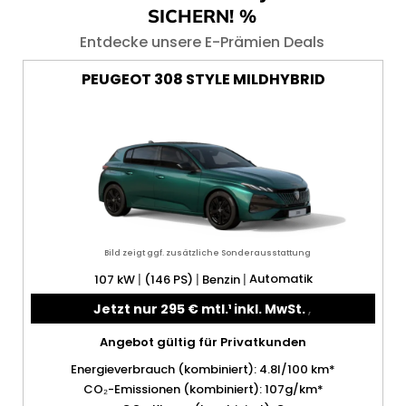
SICHERN! %
Entdecke unsere E-Prämien Deals
PEUGEOT
308 STYLE
MILDHYBRID
Bild zeigt ggf. zusätzliche Sonderausstattung
|
|
|
Automatik
107 kW
(146 PS)
Benzin
Jetzt nur 295 € mtl.¹ inkl. MwSt.
,
Angebot gültig für
Privatkunden
Energieverbrauch (kombiniert)
:
4.8l/100 km*
CO₂-Emissionen (kombiniert)
:
107g/km*