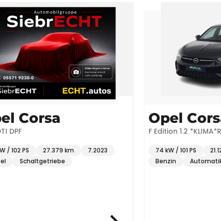
Corsa
Opel Corsa
F Edition 1.2 *KLIMA*RFK*BT
S
27.379 km
7.2023
74 kW / 101 PS
21.124 km
haltgetriebe
Benzin
Automatik