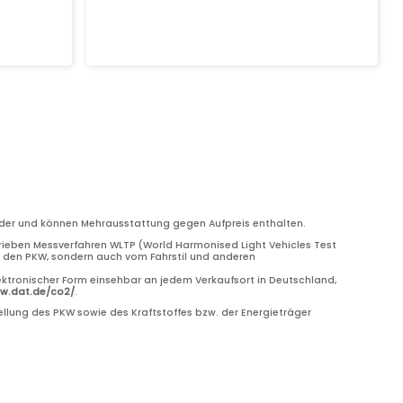
bilder und können Mehrausstattung gegen Aufpreis enthalten.
eben Messverfahren WLTP (World Harmonised Light Vehicles Test
ch den PKW, sondern auch vom Fahrstil und anderen
ektronischer Form einsehbar an jedem Verkaufsort in Deutschland,
ww.dat.de/co2/
.
llung des PKW sowie des Kraftstoffes bzw. der Energieträger