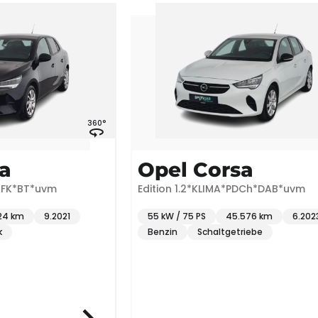
360°
360°
Opel Corsa
*uvm
Edition 1.2*KLIMA*PDCh*DAB*uvm
9.2021
55 kW / 75 PS
45.576 km
6.2023
Benzin
Schaltgetriebe