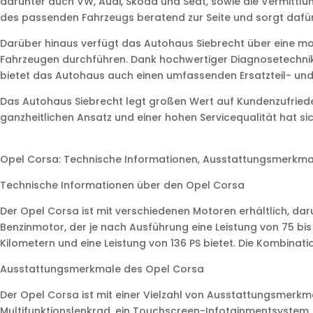
darunter auch VW, Audi, Skoda und Seat, sowie die Vermitt
des passenden Fahrzeugs beratend zur Seite und sorgt dafür,
Darüber hinaus verfügt das Autohaus Siebrecht über eine m
Fahrzeugen durchführen. Dank hochwertiger Diagnosetechnik
bietet das Autohaus auch einen umfassenden Ersatzteil- und 
Das Autohaus Siebrecht legt großen Wert auf Kundenzufriedenhe
ganzheitlichen Ansatz und einer hohen Servicequalität hat si
Opel Corsa: Technische Informationen, Ausstattungsmerkmal
Technische Informationen über den Opel Corsa
Der Opel Corsa ist mit verschiedenen Motoren erhältlich, dar
Benzinmotor, der je nach Ausführung eine Leistung von 75 bis 
Kilometern und eine Leistung von 136 PS bietet. Die Kombina
Ausstattungsmerkmale des Opel Corsa
Der Opel Corsa ist mit einer Vielzahl von Ausstattungsmerkm
Multifunktionslenkrad, ein Touchscreen-Infotainmentsystem, 