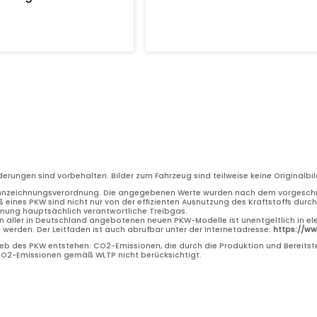
nderungen sind vorbehalten. Bilder zum Fahrzeug sind teilweise keine Original
nnzeichnungsverordnung. Die angegebenen Werte wurden nach dem vorgeschri
 eines PKW sind nicht nur von der effizienten Ausnutzung des Kraftstoffs dur
rmung hauptsächlich verantwortliche Treibgas.
n aller in Deutschland angebotenen neuen PKW-Modelle ist unentgeltlich in el
erden. Der Leitfaden ist auch abrufbar unter der Internetadresse:
https://w
b des PKW entstehen. CO2-Emissionen, die durch die Produktion und Bereitste
 CO2-Emissionen gemäß WLTP nicht berücksichtigt.