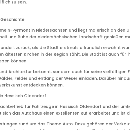
lich zu sein.
n Geschichte
eln-Pyrmont in Niedersachsen und liegt malerisch an den Ufer
chönheit und Ruhe der niedersächsischen Landschaft genießen m
rhundert zurück, als die Stadt erstmals urkundlich erwähnt w
ältesten Kirchen in der Region zählt. Die Stadt ist auch für ih
leben können.
und Architektur bekannt, sondern auch für seine vielfältigen 
der, Felder und entlang der Weser einladen. Darüber hinaus
dwerkskunst entdecken können.
in Hessisch Oldendorf
Fachbetrieb für Fahrzeuge in Hessisch Oldendorf und der umli
ich das Autohaus einen exzellenten Ruf erarbeitet und ist die
stleistungen rund um das Thema Auto. Dazu gehören der Verk