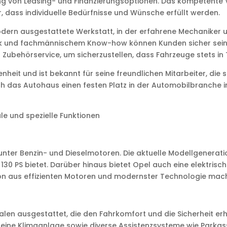
lung von Leasing- und Finanzierungsoptionen. Das kompetent
 dass individuelle Bedürfnisse und Wünsche erfüllt werden.
odern ausgestattete Werkstatt, in der erfahrene Mechaniker
 und fachmännischem Know-how können Kunden sicher sein, d
Zubehörservice, um sicherzustellen, dass Fahrzeuge stets in
it und ist bekannt für seine freundlichen Mitarbeiter, die ste
ch das Autohaus einen festen Platz in der Automobilbranche i
e und spezielle Funktionen
unter Benzin- und Dieselmotoren. Die aktuelle Modellgeneratio
130 PS bietet. Darüber hinaus bietet Opel auch eine elektrisc
tion aus effizienten Motoren und modernster Technologie mac
alen ausgestattet, die den Fahrkomfort und die Sicherheit e
eine Klimaanlage sowie diverse Assistenzsysteme wie Parkass