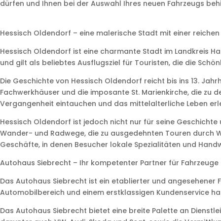
dürfen und Ihnen bei der Auswahl Ihres neuen Fahrzeugs behilf
Hessisch Oldendorf – eine malerische Stadt mit einer reiche
Hessisch Oldendorf ist eine charmante Stadt im Landkreis Ham
und gilt als beliebtes Ausflugsziel für Touristen, die die S
Die Geschichte von Hessisch Oldendorf reicht bis ins 13. Jah
Fachwerkhäuser und die imposante St. Marienkirche, die zu den 
Vergangenheit eintauchen und das mittelalterliche Leben er
Hessisch Oldendorf ist jedoch nicht nur für seine Geschichte 
Wander- und Radwege, die zu ausgedehnten Touren durch Wäl
Geschäfte, in denen Besucher lokale Spezialitäten und Han
Autohaus Siebrecht – Ihr kompetenter Partner für Fahrzeuge 
Das Autohaus Siebrecht ist ein etablierter und angesehener 
Automobilbereich und einem erstklassigen Kundenservice hat s
Das Autohaus Siebrecht bietet eine breite Palette an Dien