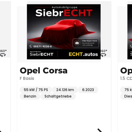
360°
Opel Corsa
Opel 
F Basis
1.5 CDTI DPF
55 kW / 75 PS
24.126 km
6.2023
75 kW / 102 P
Benzin
Schaltgetriebe
Diesel
Sc