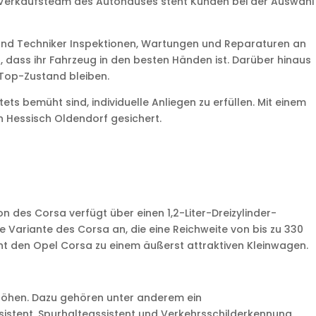
e Verkaufsteam des Autohauses steht Kunden bei der Auswahl
 und Techniker Inspektionen, Wartungen und Reparaturen an
ass ihr Fahrzeug in den besten Händen ist. Darüber hinaus
 Top-Zustand bleiben.
ts bemüht sind, individuelle Anliegen zu erfüllen. Mit einem
n Hessisch Oldendorf gesichert.
n des Corsa verfügt über einen 1,2-Liter-Dreizylinder-
he Variante des Corsa an, die eine Reichweite von bis zu 330
ht den Opel Corsa zu einem äußerst attraktiven Kleinwagen.
rhöhen. Dazu gehören unter anderem ein
istent, Spurhalteassistent und Verkehrsschilderkennung.