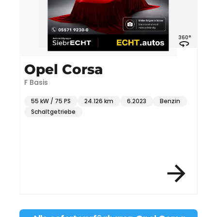
°
360°
Opel Corsa
F Basis
F
55 kW / 75 PS
24.126 km
6.2023
Benzin
Schaltgetriebe
Item 3 of 12