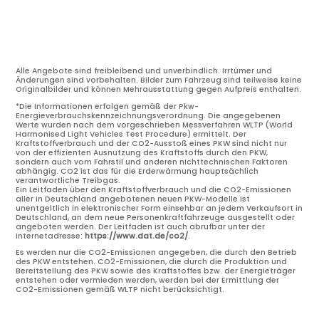
Alle Angebote sind freibleibend und unverbindlich. Irrtümer und
Änderungen sind vorbehalten. Bilder zum Fahrzeug sind teilweise keine
Originalbilder und können Mehrausstattung gegen Aufpreis enthalten.
*Die Informationen erfolgen gemäß der Pkw-
Energieverbrauchskennzeichnungsverordnung. Die angegebenen
Werte wurden nach dem vorgeschrieben Messverfahren WLTP (World
Harmonised Light Vehicles Test Procedure) ermittelt. Der
Kraftstoffverbrauch und der CO2-Ausstoß eines PKW sind nicht nur
von der effizienten Ausnutzung des Kraftstoffs durch den PKW,
sondern auch vom Fahrstil und anderen nichttechnischen Faktoren
abhängig. CO2 ist das für die Erderwärmung hauptsächlich
verantwortliche Treibgas.
Ein Leitfaden über den Kraftstoffverbrauch und die CO2-Emissionen
aller in Deutschland angebotenen neuen PKW-Modelle ist
unentgeltlich in elektronischer Form einsehbar an jedem Verkaufsort in
Deutschland, an dem neue Personenkraftfahrzeuge ausgestellt oder
angeboten werden. Der Leitfaden ist auch abrufbar unter der
Internetadresse:
https://www.dat.de/co2/
.
Es werden nur die CO2-Emissionen angegeben, die durch den Betrieb
des PKW entstehen. CO2-Emissionen, die durch die Produktion und
Bereitstellung des PKW sowie des Kraftstoffes bzw. der Energieträger
entstehen oder vermieden werden, werden bei der Ermittlung der
CO2-Emissionen gemäß WLTP nicht berücksichtigt.