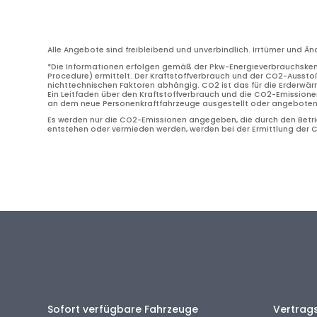
Alle Angebote sind freibleibend und unverbindlich. Irrtümer und Ä
*Die Informationen erfolgen gemäß der Pkw-Energieverbrauchske
Procedure) ermittelt. Der Kraftstoffverbrauch und der CO2-Ausstoß
nichttechnischen Faktoren abhängig. CO2 ist das für die Erderwä
Ein Leitfaden über den Kraftstoffverbrauch und die CO2-Emissione
an dem neue Personenkraftfahrzeuge ausgestellt oder angeboten w
Es werden nur die CO2-Emissionen angegeben, die durch den Betrie
entstehen oder vermieden werden, werden bei der Ermittlung der
Sofort verfügbare Fahrzeuge
Vertrag