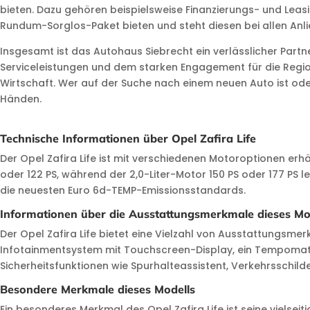
bieten. Dazu gehören beispielsweise Finanzierungs- und Le
Rundum-Sorglos-Paket bieten und steht diesen bei allen Anli
Insgesamt ist das Autohaus Siebrecht ein verlässlicher Part
Serviceleistungen und dem starken Engagement für die Region
Wirtschaft. Wer auf der Suche nach einem neuen Auto ist ode
Händen.
Technische Informationen über Opel Zafira Life
Der Opel Zafira Life ist mit verschiedenen Motoroptionen erhält
oder 122 PS, während der 2,0-Liter-Motor 150 PS oder 177 PS
die neuesten Euro 6d-TEMP-Emissionsstandards.
Informationen über die Ausstattungsmerkmale dieses Mo
Der Opel Zafira Life bietet eine Vielzahl von Ausstattungsm
Infotainmentsystem mit Touchscreen-Display, ein Tempomat, e
Sicherheitsfunktionen wie Spurhalteassistent, Verkehrsschi
Besondere Merkmale dieses Modells
Ein besonderes Merkmal des Opel Zafira Life ist seine vielse