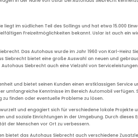
euwagen in der Nähe von Uslar bei Autohaus Siebrecht kennenz
!
e liegt im südlichen Teil des Sollings und hat etwa 15.000 Einw
vielfältigen Freizeitmöglichkeiten bekannt. Uslar ist auch ein
 Siebrecht. Das Autohaus wurde im Jahr 1960 von Karl-Heinz S
us Siebrecht bietet eine große Auswahl an neuen und gebrauc
 Autohaus Siebrecht auch eine Vielzahl von Serviceleistunge
nheit und bietet seinen Kunden einen erstklassigen Service
 über umfangreiche Kenntnisse im Bereich Automobil verfügen
 zu finden oder eventuelle Probleme zu lösen.
erwurzelt und engagiert sich für verschiedene lokale Projekt
gen und soziale Einrichtungen in der Umgebung. Durch dieses
tät der Menschen vor Ort zu verbessern.
n bietet das Autohaus Siebrecht auch verschiedene Zusatzl