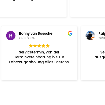
an Bossche
Ralph Scheurich
25
23/10/2025
termin, von der
Sehr kompetent und
einbarung bis zur
ausgesprochen freundli
lung alles Bestens.