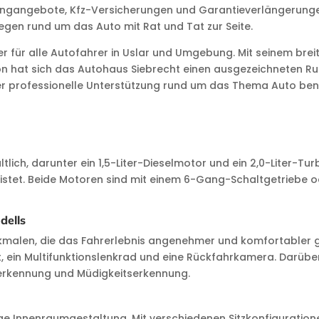
asingangebote, Kfz-Versicherungen und Garantieverlängerung
egen rund um das Auto mit Rat und Tat zur Seite.
ner für alle Autofahrer in Uslar und Umgebung. Mit seinem b
 hat sich das Autohaus Siebrecht einen ausgezeichneten Ruf e
r professionelle Unterstützung rund um das Thema Auto benöti
lich, darunter ein 1,5-Liter-Dieselmotor und ein 2,0-Liter-Turb
 leistet. Beide Motoren sind mit einem 6-Gang-Schaltgetriebe
dells
erkmalen, die das Fahrerlebnis angenehmer und komfortabler 
in Multifunktionslenkrad und eine Rückfahrkamera. Darüber hi
lderkennung und Müdigkeitserkennung.
itige Innenraumgestaltung. Mit verschiedenen Sitzkonfiguratio