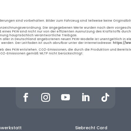
nderungen sind vorbehalten. Bilder zum Fahrzeug sind teilweise keine Original
nnzeichnungsverordnung. Die angegebenen Werte wurden nach dem vorgeschri
 eines PKW sind nicht nur von der effizienten Ausnutzung des Kraftstoffs dur
rmung hauptsächlich verantwortliche Treibgas.
n aller in Deutschland angebotenen neuen PKW-Modelle ist unentgeltlich in el
erden. Der Leitfaden ist auch abrufbar unter der Internetadresse:
https://w
b des PKW entstehen. CO2-Emissionen, die durch die Produktion und Bereitste
 CO2-Emissionen gemäß WLTP nicht berücksichtigt.
swerkstatt
Siebrecht Card