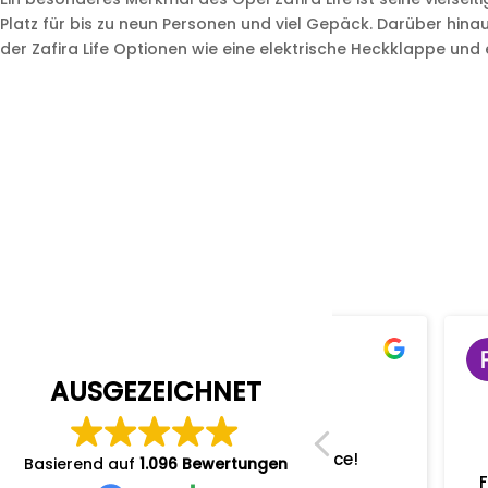
Platz für bis zu neun Personen und viel Gepäck. Darüber hinau
der Zafira Life Optionen wie eine elektrische Heckklappe un
M. D.
Ronny v
28/10/2025
28/10/20
AUSGEZEICHNET
Profis am Werk!!!
Service
Sehr freundlicher Service!
Terminver
Basierend auf
1.096 Bewertungen
Moderate Preise!
Fahrzeugabho