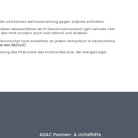
bilder und können Mehrausstattung gegen Aufpreis enthalten.
eben Messverfahren WLTP (World Harmonised Light Vehicles Test
ch den PKW, sondern auch vom Fahrstil und anderen
ektronischer Form einsehbar an jedem Verkaufsort in Deutschland,
ww.dat.de/co2/
.
llung des PKW sowie des Kraftstoffes bzw. der Energieträger
ADAC Pannen- & Unfallhilfe