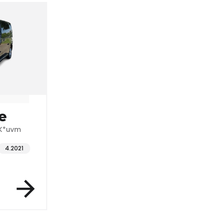
e
*RFK*uvm
9.2021