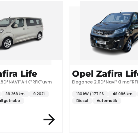
fira Life
Opel Zafira Lif
*Navi*Klima*RFK*uvm
Edition M (L2) 1.5D*NAVI*AHK
48.096 km
4.2021
88 kW / 120 PS
86.268 km
omatik
Diesel
Schaltgetriebe