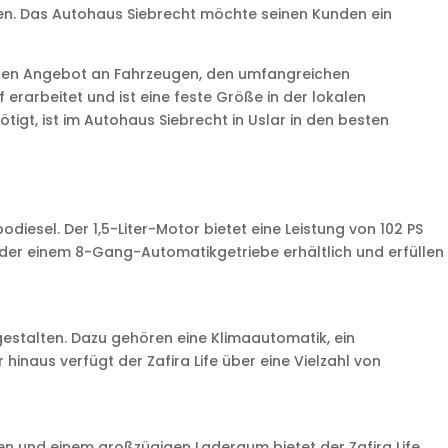
en. Das Autohaus Siebrecht möchte seinen Kunden ein
reiten Angebot an Fahrzeugen, den umfangreichen
rarbeitet und ist eine feste Größe in der lokalen
gt, ist im Autohaus Siebrecht in Uslar in den besten
odiesel. Der 1,5-Liter-Motor bietet eine Leistung von 102 PS
 oder einem 8-Gang-Automatikgetriebe erhältlich und erfüllen
gestalten. Dazu gehören eine Klimaautomatik, ein
naus verfügt der Zafira Life über eine Vielzahl von
nen und einem großzügigen Laderaum bietet der Zafira Life