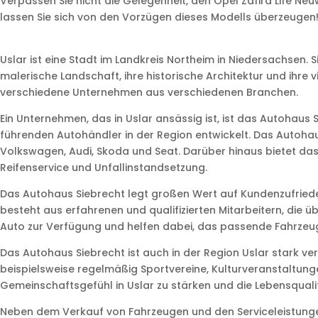
Verpassen Sie nicht die Gelegenheit, den Opel Zafira Life N
lassen Sie sich von den Vorzügen dieses Modells überzeugen
Uslar ist eine Stadt im Landkreis Northeim in Niedersachsen. Si
malerische Landschaft, ihre historische Architektur und ihre 
verschiedene Unternehmen aus verschiedenen Branchen.
Ein Unternehmen, das in Uslar ansässig ist, ist das Autohaus
führenden Autohändler in der Region entwickelt. Das Autoha
Volkswagen, Audi, Skoda und Seat. Darüber hinaus bietet das
Reifenservice und Unfallinstandsetzung.
Das Autohaus Siebrecht legt großen Wert auf Kundenzufriede
besteht aus erfahrenen und qualifizierten Mitarbeitern, die
Auto zur Verfügung und helfen dabei, das passende Fahrzeug
Das Autohaus Siebrecht ist auch in der Region Uslar stark v
beispielsweise regelmäßig Sportvereine, Kulturveranstaltun
Gemeinschaftsgefühl in Uslar zu stärken und die Lebensquali
Neben dem Verkauf von Fahrzeugen und den Serviceleistunge