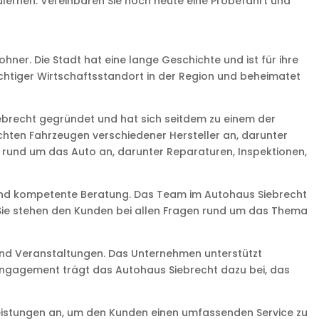
ulernen. Vereinbaren Sie noch heute eine Probefahrt und
ohner. Die Stadt hat eine lange Geschichte und ist für ihre
 wichtiger Wirtschaftsstandort in der Region und beheimatet
iebrecht gegründet und hat sich seitdem zu einem der
hten Fahrzeugen verschiedener Hersteller an, darunter
n rund um das Auto an, darunter Reparaturen, Inspektionen,
 und kompetente Beratung. Das Team im Autohaus Siebrecht
. Sie stehen den Kunden bei allen Fragen rund um das Thema
e und Veranstaltungen. Das Unternehmen unterstützt
 Engagement trägt das Autohaus Siebrecht dazu bei, das
eistungen an, um den Kunden einen umfassenden Service zu