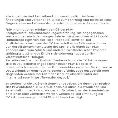
Alle Angebote sind freibleibend und unverbindlich. Irrtümer und
Änderungen sind vorbehalten. Bilder zum Fahrzeug sind teilweise keine
Originalbilder und können Mehrausstattung gegen Aufpreis enthalten.
*Die Informationen erfolgen gemäß der Pkw-
Energieverbrauchskennzeichnungsverordnung. Die angegebenen
Werte wurden nach dem vorgeschrieben Messverfahren WLTP (World
Harmonised Light Vehicles Test Procedure) ermittelt. Der
Kraftstoffverbrauch und der CO2-Ausstoß eines PKW sind nicht nur
von der effizienten Ausnutzung des Kraftstoffs durch den PKW,
sondern auch vom Fahrstil und anderen nichttechnischen Faktoren
abhängig. CO2 ist das für die Erderwärmung hauptsächlich
verantwortliche Treibgas.
Ein Leitfaden über den Kraftstoffverbrauch und die CO2-Emissionen
aller in Deutschland angebotenen neuen PKW-Modelle ist
unentgeltlich in elektronischer Form einsehbar an jedem Verkaufsort in
Deutschland, an dem neue Personenkraftfahrzeuge ausgestellt oder
angeboten werden. Der Leitfaden ist auch abrufbar unter der
Internetadresse:
https://www.dat.de/co2/
.
Es werden nur die CO2-Emissionen angegeben, die durch den Betrieb
des PKW entstehen. CO2-Emissionen, die durch die Produktion und
Bereitstellung des PKW sowie des Kraftstoffes bzw. der Energieträger
entstehen oder vermieden werden, werden bei der Ermittlung der
CO2-Emissionen gemäß WLTP nicht berücksichtigt.