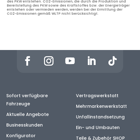
des PKW entstehen. CO2-Emissionen, die durch die Produktion und
Bereitstellung des PKW sowie des Kraftstoffes bzw. der Energieträger
entstehen oder vermieden werden, werden bei der Ermittlung der
CO2-Emissionen gemäß WLTP nicht berücksichtigt.
Sofort verfügbare
Vertragswerkstatt
Fahrzeuge
Mehrmarkenwerkstatt
Aktuelle Angebote
Unfallinstandsetzung
Businesskunden
Ein- und Umbauten
Konfigurator
Teile & Zubehör SHOP