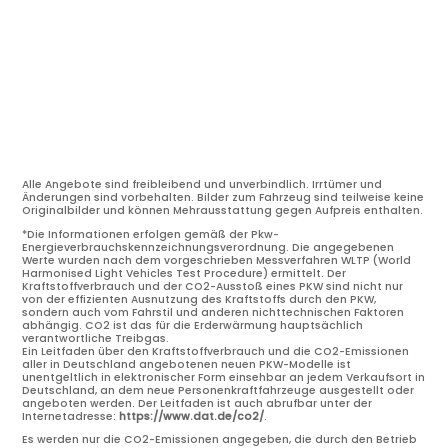
Alle Angebote sind freibleibend und unverbindlich. Irrtümer und
Änderungen sind vorbehalten. Bilder zum Fahrzeug sind teilweise keine
Originalbilder und können Mehrausstattung gegen Aufpreis enthalten.
*Die Informationen erfolgen gemäß der Pkw-
Energieverbrauchskennzeichnungsverordnung. Die angegebenen
Werte wurden nach dem vorgeschrieben Messverfahren WLTP (World
Harmonised Light Vehicles Test Procedure) ermittelt. Der
Kraftstoffverbrauch und der CO2-Ausstoß eines PKW sind nicht nur
von der effizienten Ausnutzung des Kraftstoffs durch den PKW,
sondern auch vom Fahrstil und anderen nichttechnischen Faktoren
abhängig. CO2 ist das für die Erderwärmung hauptsächlich
verantwortliche Treibgas.
Ein Leitfaden über den Kraftstoffverbrauch und die CO2-Emissionen
aller in Deutschland angebotenen neuen PKW-Modelle ist
unentgeltlich in elektronischer Form einsehbar an jedem Verkaufsort in
Deutschland, an dem neue Personenkraftfahrzeuge ausgestellt oder
angeboten werden. Der Leitfaden ist auch abrufbar unter der
Internetadresse:
https://www.dat.de/co2/
.
Es werden nur die CO2-Emissionen angegeben, die durch den Betrieb