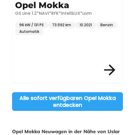
Opel Mokka
GS Line 1.2*NAVI*RFK*IntelliLUX*uvm
E
96 kW / 131 PS
73.592 km
10.2021
Benzin
Automatik
Item 3 of 12
Alle sofort verfügbaren Opel Mokka
entdecken
Opel Mokka Neuwagen in der Nähe von Uslar