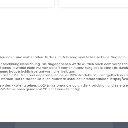
nderungen sind vorbehalten. Bilder zum Fahrzeug sind teilweise keine Original
nnzeichnungsverordnung. Die angegebenen Werte wurden nach dem vorgeschri
 eines PKW sind nicht nur von der effizienten Ausnutzung des Kraftstoffs dur
rmung hauptsächlich verantwortliche Treibgas.
n aller in Deutschland angebotenen neuen PKW-Modelle ist unentgeltlich in el
erden. Der Leitfaden ist auch abrufbar unter der Internetadresse:
https://w
b des PKW entstehen. CO2-Emissionen, die durch die Produktion und Bereitste
 CO2-Emissionen gemäß WLTP nicht berücksichtigt.