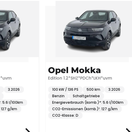
Opel Mokka
vm
Edition 1.2*SHZ*PDCh*LKH*uvm
3.2026
100 kW / 136 PS
500 km
3.2026
Benzin
Schaltgetriebe
6 l/100km
Energieverbrauch (komb.)*: 5.6 l/100km
 g/km
CO2-Emissionen (komb.)¹: 127 g/km
CO2-Klasse: D