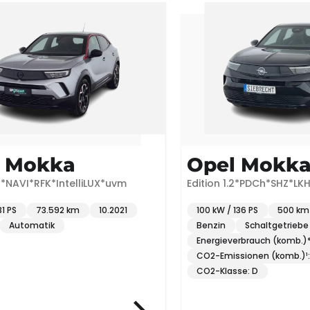
Mokka
Opel Mokka
AVI*RFK*IntelliLUX*uvm
Edition 1.2*PDCh*SHZ*LKH*u
73.592 km
10.2021
100 kW / 136 PS
500 km
utomatik
Benzin
Schaltgetriebe
Energieverbrauch (komb.)*: 5.
CO2-Emissionen (komb.)¹: 127
CO2-Klasse: D