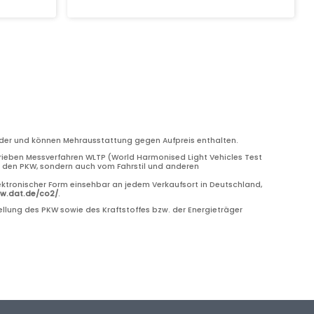
bilder und können Mehrausstattung gegen Aufpreis enthalten.
eben Messverfahren WLTP (World Harmonised Light Vehicles Test
ch den PKW, sondern auch vom Fahrstil und anderen
ektronischer Form einsehbar an jedem Verkaufsort in Deutschland,
ww.dat.de/co2/
.
llung des PKW sowie des Kraftstoffes bzw. der Energieträger