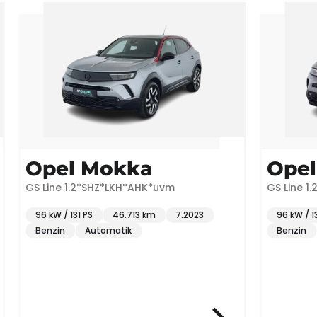
Opel Mokka
Opel 
GS Line 1.2*SHZ*LKH*AHK*uvm
GS Line 1.2*N
96 kW / 131 PS
46.713 km
7.2023
96 kW / 131 PS
Benzin
Automatik
Benzin
A