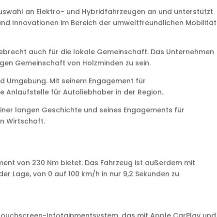
Auswahl an Elektro- und Hybridfahrzeugen an und unterstützt
nd Innovationen im Bereich der umweltfreundlichen Mobilität
Siebrecht auch für die lokale Gemeinschaft. Das Unternehmen
digen Gemeinschaft von Holzminden zu sein.
und Umgebung. Mit seinem Engagement für
 Anlaufstelle für Autoliebhaber in der Region.
einer langen Geschichte und seines Engagements für
n Wirtschaft.
oment von 230 Nm bietet. Das Fahrzeug ist außerdem mit
er Lage, von 0 auf 100 km/h in nur 9,2 Sekunden zu
Touchscreen-Infotainmentsystem, das mit Apple CarPlay und