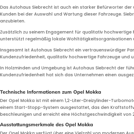
Das Autohaus Siebrecht ist auch ein starker Befürworter der
Kunden bei der Auswahl und Wartung dieser Fahrzeuge. Siebre
anzubieten.
Zusätzlich zu seinem Engagement für qualitativ hochwertige
unterstützt regelmäßig lokale Wohltätigkeitsorganisationen u
Insgesamt ist Autohaus Siebrecht ein vertrauenswürdiger Pa
Kundenzufriedenheit, qualitativ hochwertige Fahrzeuge und um
In Holzminden und Umgebung ist Autohaus Siebrecht der füh
Kundenzufriedenheit hat sich das Unternehmen einen ausgezei
Technische Informationen zum Opel Mokka
Der Opel Mokka ist mit einem 1,2-Liter-Dreizylinder-Turbomo
einem Start-Stopp-System ausgestattet, das den Kraftstoffver
beschleunigen und erreicht eine Höchstgeschwindigkeit von 
Ausstattungsmerkmale des Opel Mokka
Der Opel Mokka verfügt über eine Vielzahl von modernen Au