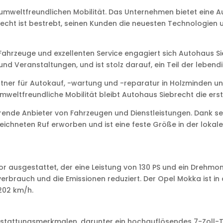
 umweltfreundlichen Mobilität. Das Unternehmen bietet eine 
cht ist bestrebt, seinen Kunden die neuesten Technologien u
 Fahrzeuge und exzellenten Service engagiert sich Autohaus 
nd Veranstaltungen, und ist stolz darauf, ein Teil der leben
rtner für Autokauf, -wartung und -reparatur in Holzminden 
weltfreundliche Mobilität bleibt Autohaus Siebrecht die erste
rende Anbieter von Fahrzeugen und Dienstleistungen. Dank s
chneten Ruf erworben und ist eine feste Größe in der lokale
tor ausgestattet, der eine Leistung von 130 PS und ein Drehm
brauch und die Emissionen reduziert. Der Opel Mokka ist in d
202 km/h.
sstattungsmerkmalen, darunter ein hochauflösendes 7-Zoll-