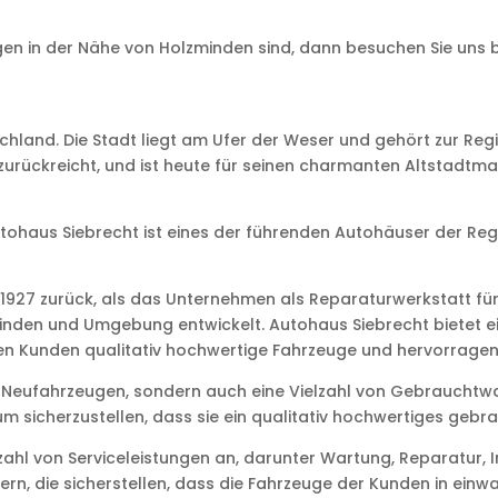
 in der Nähe von Holzminden sind, dann besuchen Sie uns bei
schland. Die Stadt liegt am Ufer der Weser und gehört zur Re
r zurückreicht, und ist heute für seinen charmanten Altstadtma
utohaus Siebrecht ist eines der führenden Autohäuser der Reg
r 1927 zurück, als das Unternehmen als Reparaturwerkstatt fü
nden und Umgebung entwickelt. Autohaus Siebrecht bietet ei
nen Kunden qualitativ hochwertige Fahrzeuge und hervorragend
 Neufahrzeugen, sondern auch eine Vielzahl von Gebrauchtwa
 sicherzustellen, dass sie ein qualitativ hochwertiges gebr
zahl von Serviceleistungen an, darunter Wartung, Reparatur, 
ern, die sicherstellen, dass die Fahrzeuge der Kunden in einw