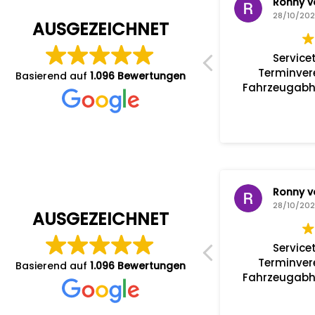
M. D.
Ronny v
28/10/2025
28/10/20
AUSGEZEICHNET
Profis am Werk!!!
Service
Sehr freundlicher Service!
Terminver
Basierend auf
1.096 Bewertungen
Moderate Preise!
Fahrzeugabho
M. D.
Ronny v
28/10/2025
28/10/20
AUSGEZEICHNET
Profis am Werk!!!
Service
Sehr freundlicher Service!
Terminver
Basierend auf
1.096 Bewertungen
Moderate Preise!
Fahrzeugabho