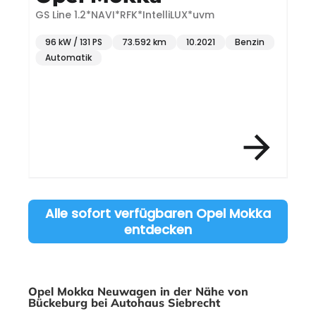
GS Line 1.2*NAVI*RFK*IntelliLUX*uvm
E
96 kW / 131 PS
73.592 km
10.2021
Benzin
Automatik
Item 3 of 12
Alle sofort verfügbaren Opel Mokka
entdecken
Opel Mokka Neuwagen in der Nähe von
Bückeburg bei Autohaus Siebrecht