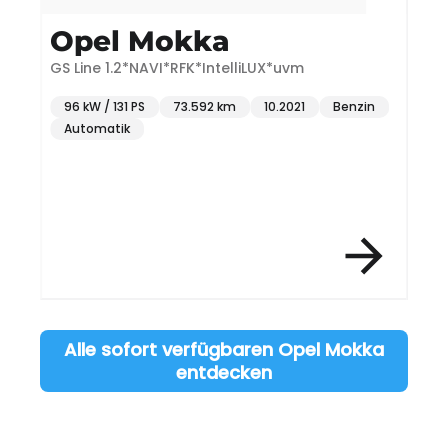
Opel Mokka
GS Line 1.2*NAVI*RFK*IntelliLUX*uvm
E
96 kW / 131 PS
73.592 km
10.2021
Benzin
Automatik
Item 3 of 12
Alle sofort verfügbaren Opel Mokka
entdecken