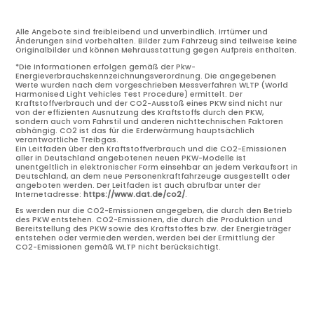
Alle Angebote sind freibleibend und unverbindlich. Irrtümer und
Änderungen sind vorbehalten. Bilder zum Fahrzeug sind teilweise keine
Originalbilder und können Mehrausstattung gegen Aufpreis enthalten.
*Die Informationen erfolgen gemäß der Pkw-
Energieverbrauchskennzeichnungsverordnung. Die angegebenen
Werte wurden nach dem vorgeschrieben Messverfahren WLTP (World
Harmonised Light Vehicles Test Procedure) ermittelt. Der
Kraftstoffverbrauch und der CO2-Ausstoß eines PKW sind nicht nur
von der effizienten Ausnutzung des Kraftstoffs durch den PKW,
sondern auch vom Fahrstil und anderen nichttechnischen Faktoren
abhängig. CO2 ist das für die Erderwärmung hauptsächlich
verantwortliche Treibgas.
Ein Leitfaden über den Kraftstoffverbrauch und die CO2-Emissionen
aller in Deutschland angebotenen neuen PKW-Modelle ist
unentgeltlich in elektronischer Form einsehbar an jedem Verkaufsort in
Deutschland, an dem neue Personenkraftfahrzeuge ausgestellt oder
angeboten werden. Der Leitfaden ist auch abrufbar unter der
Internetadresse:
https://www.dat.de/co2/
.
Es werden nur die CO2-Emissionen angegeben, die durch den Betrieb
des PKW entstehen. CO2-Emissionen, die durch die Produktion und
Bereitstellung des PKW sowie des Kraftstoffes bzw. der Energieträger
entstehen oder vermieden werden, werden bei der Ermittlung der
CO2-Emissionen gemäß WLTP nicht berücksichtigt.