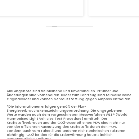
Alle Angebote sind freibleibend und unverbindlich. Irrtümer und
Änderungen sind vorbehalten. Bilder zum Fahrzeug sind teilweise keine
Originalbilder und können Mehrausstattung gegen Aufpreis enthalten.
*Die Informationen erfolgen gemäß der Pkw-
Energieverbrauchskennzeichnungsverordnung. Die angegebenen
Werte wurden nach dem vorgeschrieben Messverfahren WLTP (World
Harmonised Light Vehicles Test Procedure) ermittelt. Der
Kraftstoffverbrauch und der CO2-Ausstoß eines PKW sind nicht nur
von der effizienten Ausnutzung des Kraftstoffs durch den PKW,
sondern auch vom Fahrstil und anderen nichttechnischen Faktoren
abhängig. CO2 ist das für die Erderwärmung hauptsächlich
verantwortliche Treibgas.