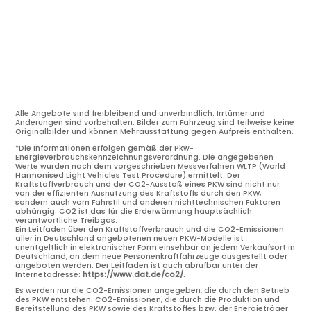
Alle Angebote sind freibleibend und unverbindlich. Irrtümer und
Änderungen sind vorbehalten. Bilder zum Fahrzeug sind teilweise keine
Originalbilder und können Mehrausstattung gegen Aufpreis enthalten.
*Die Informationen erfolgen gemäß der Pkw-
Energieverbrauchskennzeichnungsverordnung. Die angegebenen
Werte wurden nach dem vorgeschrieben Messverfahren WLTP (World
Harmonised Light Vehicles Test Procedure) ermittelt. Der
Kraftstoffverbrauch und der CO2-Ausstoß eines PKW sind nicht nur
von der effizienten Ausnutzung des Kraftstoffs durch den PKW,
sondern auch vom Fahrstil und anderen nichttechnischen Faktoren
abhängig. CO2 ist das für die Erderwärmung hauptsächlich
verantwortliche Treibgas.
Ein Leitfaden über den Kraftstoffverbrauch und die CO2-Emissionen
aller in Deutschland angebotenen neuen PKW-Modelle ist
unentgeltlich in elektronischer Form einsehbar an jedem Verkaufsort in
Deutschland, an dem neue Personenkraftfahrzeuge ausgestellt oder
angeboten werden. Der Leitfaden ist auch abrufbar unter der
Internetadresse:
https://www.dat.de/co2/
.
Es werden nur die CO2-Emissionen angegeben, die durch den Betrieb
des PKW entstehen. CO2-Emissionen, die durch die Produktion und
Bereitstellung des PKW sowie des Kraftstoffes bzw. der Energieträger