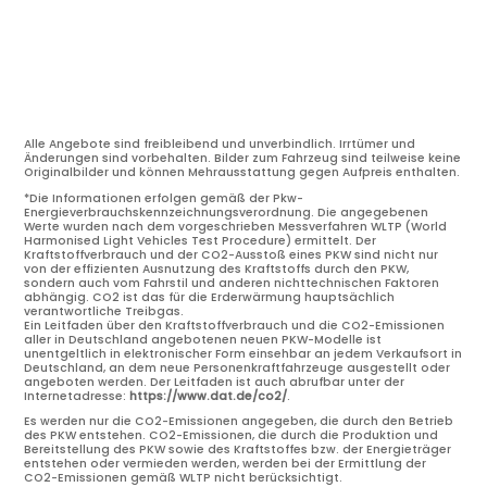
Alle Angebote sind freibleibend und unverbindlich. Irrtümer und
Änderungen sind vorbehalten. Bilder zum Fahrzeug sind teilweise keine
Originalbilder und können Mehrausstattung gegen Aufpreis enthalten.
*Die Informationen erfolgen gemäß der Pkw-
Energieverbrauchskennzeichnungsverordnung. Die angegebenen
Werte wurden nach dem vorgeschrieben Messverfahren WLTP (World
Harmonised Light Vehicles Test Procedure) ermittelt. Der
Kraftstoffverbrauch und der CO2-Ausstoß eines PKW sind nicht nur
von der effizienten Ausnutzung des Kraftstoffs durch den PKW,
sondern auch vom Fahrstil und anderen nichttechnischen Faktoren
abhängig. CO2 ist das für die Erderwärmung hauptsächlich
verantwortliche Treibgas.
Ein Leitfaden über den Kraftstoffverbrauch und die CO2-Emissionen
aller in Deutschland angebotenen neuen PKW-Modelle ist
unentgeltlich in elektronischer Form einsehbar an jedem Verkaufsort in
Deutschland, an dem neue Personenkraftfahrzeuge ausgestellt oder
angeboten werden. Der Leitfaden ist auch abrufbar unter der
Internetadresse:
https://www.dat.de/co2/
.
Es werden nur die CO2-Emissionen angegeben, die durch den Betrieb
des PKW entstehen. CO2-Emissionen, die durch die Produktion und
Bereitstellung des PKW sowie des Kraftstoffes bzw. der Energieträger
entstehen oder vermieden werden, werden bei der Ermittlung der
CO2-Emissionen gemäß WLTP nicht berücksichtigt.