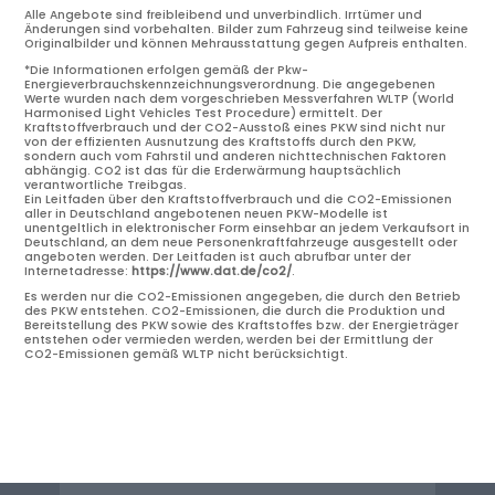
Alle Angebote sind freibleibend und unverbindlich. Irrtümer und
Änderungen sind vorbehalten. Bilder zum Fahrzeug sind teilweise keine
Originalbilder und können Mehrausstattung gegen Aufpreis enthalten.
*Die Informationen erfolgen gemäß der Pkw-
Energieverbrauchskennzeichnungsverordnung. Die angegebenen
Werte wurden nach dem vorgeschrieben Messverfahren WLTP (World
Harmonised Light Vehicles Test Procedure) ermittelt. Der
Kraftstoffverbrauch und der CO2-Ausstoß eines PKW sind nicht nur
von der effizienten Ausnutzung des Kraftstoffs durch den PKW,
sondern auch vom Fahrstil und anderen nichttechnischen Faktoren
abhängig. CO2 ist das für die Erderwärmung hauptsächlich
verantwortliche Treibgas.
Ein Leitfaden über den Kraftstoffverbrauch und die CO2-Emissionen
aller in Deutschland angebotenen neuen PKW-Modelle ist
unentgeltlich in elektronischer Form einsehbar an jedem Verkaufsort in
Deutschland, an dem neue Personenkraftfahrzeuge ausgestellt oder
angeboten werden. Der Leitfaden ist auch abrufbar unter der
Internetadresse:
https://www.dat.de/co2/
.
Es werden nur die CO2-Emissionen angegeben, die durch den Betrieb
des PKW entstehen. CO2-Emissionen, die durch die Produktion und
Bereitstellung des PKW sowie des Kraftstoffes bzw. der Energieträger
entstehen oder vermieden werden, werden bei der Ermittlung der
CO2-Emissionen gemäß WLTP nicht berücksichtigt.