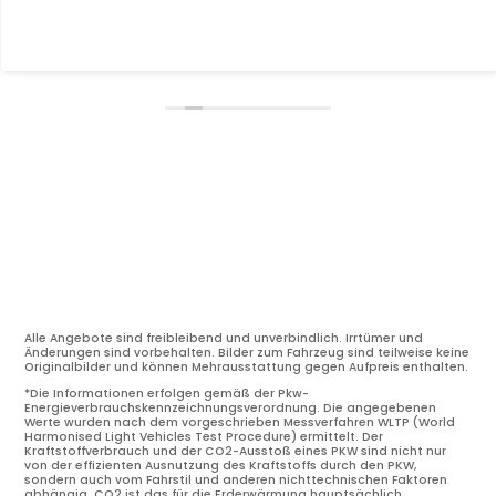
Alle Angebote sind freibleibend und unverbindlich. Irrtümer und
Änderungen sind vorbehalten. Bilder zum Fahrzeug sind teilweise keine
Originalbilder und können Mehrausstattung gegen Aufpreis enthalten.
*Die Informationen erfolgen gemäß der Pkw-
Energieverbrauchskennzeichnungsverordnung. Die angegebenen
Werte wurden nach dem vorgeschrieben Messverfahren WLTP (World
Harmonised Light Vehicles Test Procedure) ermittelt. Der
Kraftstoffverbrauch und der CO2-Ausstoß eines PKW sind nicht nur
von der effizienten Ausnutzung des Kraftstoffs durch den PKW,
sondern auch vom Fahrstil und anderen nichttechnischen Faktoren
abhängig. CO2 ist das für die Erderwärmung hauptsächlich