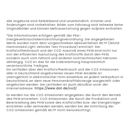
Alle Angebote sind freibleibend und unverbindlich. Irrtümer und
Änderungen sind vorbehalten. Bilder zum Fahrzeug sind teilweise keine
Originalbilder und können Mehrausstattung gegen Aufpreis enthalten.
*Die Informationen erfolgen gemäß der Pkw-
Energieverbrauchskennzeichnungsverordnung. Die angegebenen
Werte wurden nach dem vorgeschrieben Messverfahren WLTP (World
Harmonised Light Vehicles Test Procedure) ermittelt. Der
Kraftstoffverbrauch und der CO2-Ausstoß eines PKW sind nicht nur
von der effizienten Ausnutzung des Kraftstoffs durch den PKW,
sondern auch vom Fahrstil und anderen nichttechnischen Faktoren
abhängig. CO2 ist das für die Erderwärmung hauptsächlich
verantwortliche Treibgas.
Ein Leitfaden über den Kraftstoffverbrauch und die CO2-Emissionen
aller in Deutschland angebotenen neuen PKW-Modelle ist
unentgeltlich in elektronischer Form einsehbar an jedem Verkaufsort in
Deutschland, an dem neue Personenkraftfahrzeuge ausgestellt oder
angeboten werden. Der Leitfaden ist auch abrufbar unter der
Internetadresse:
https://www.dat.de/co2/
.
Es werden nur die CO2-Emissionen angegeben, die durch den Betrieb
des PKW entstehen. CO2-Emissionen, die durch die Produktion und
Bereitstellung des PKW sowie des Kraftstoffes bzw. der Energieträger
entstehen oder vermieden werden, werden bei der Ermittlung der
CO2-Emissionen gemäß WLTP nicht berücksichtigt.