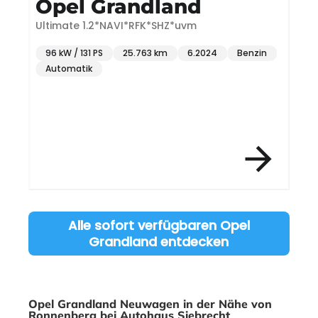
Opel Grandland
Ultimate 1.2*NAVI*RFK*SHZ*uvm
E
96 kW / 131 PS
25.763 km
6.2024
Benzin
Automatik
Item 3 of 12
Alle sofort verfügbaren Opel
Grandland entdecken
Opel Grandland Neuwagen in der Nähe von
Ronnenberg bei Autohaus Siebrecht