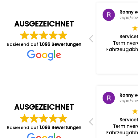
M. D.
Ronny v
28/10/2025
28/10/20
AUSGEZEICHNET
Profis am Werk!!!
Service
Sehr freundlicher Service!
Terminver
Basierend auf
1.096 Bewertungen
Moderate Preise!
Fahrzeugabho
M. D.
Ronny v
28/10/2025
28/10/20
AUSGEZEICHNET
Profis am Werk!!!
Service
Sehr freundlicher Service!
Terminver
Basierend auf
1.096 Bewertungen
Moderate Preise!
Fahrzeugabho