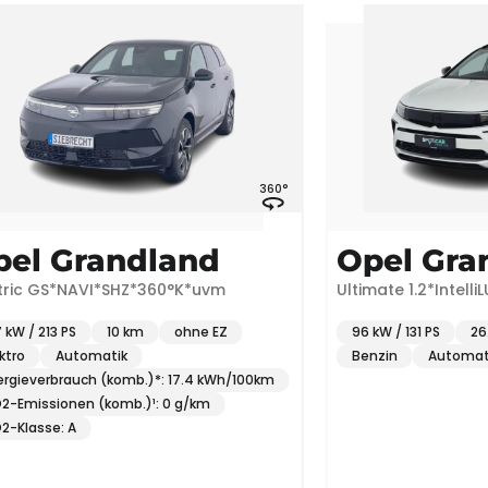
360°
Grandland
Opel Grandla
NAVI*SHZ*360°K*uvm
Ultimate 1.2*IntelliLUX*AC
S
10 km
ohne EZ
96 kW / 131 PS
26.806 km
utomatik
Benzin
Automatik
auch (komb.)*: 17.4 kWh/100km
en (komb.)¹: 0 g/km
A