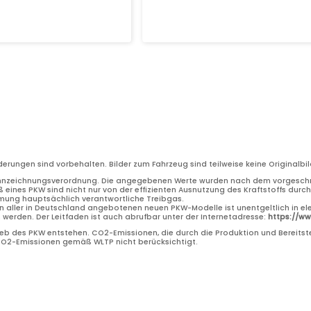
nderungen sind vorbehalten. Bilder zum Fahrzeug sind teilweise keine Original
nnzeichnungsverordnung. Die angegebenen Werte wurden nach dem vorgeschri
 eines PKW sind nicht nur von der effizienten Ausnutzung des Kraftstoffs dur
rmung hauptsächlich verantwortliche Treibgas.
n aller in Deutschland angebotenen neuen PKW-Modelle ist unentgeltlich in el
erden. Der Leitfaden ist auch abrufbar unter der Internetadresse:
https://w
b des PKW entstehen. CO2-Emissionen, die durch die Produktion und Bereitste
 CO2-Emissionen gemäß WLTP nicht berücksichtigt.