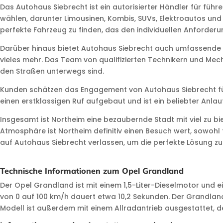
Das Autohaus Siebrecht ist ein autorisierter Händler für f
wählen, darunter Limousinen, Kombis, SUVs, Elektroautos un
perfekte Fahrzeug zu finden, das den individuellen Anforder
Darüber hinaus bietet Autohaus Siebrecht auch umfassende S
vieles mehr. Das Team von qualifizierten Technikern und Mec
den Straßen unterwegs sind.
Kunden schätzen das Engagement von Autohaus Siebrecht für
einen erstklassigen Ruf aufgebaut und ist ein beliebter Anl
Insgesamt ist Northeim eine bezaubernde Stadt mit viel zu bi
Atmosphäre ist Northeim definitiv einen Besuch wert, sowohl
auf Autohaus Siebrecht verlassen, um die perfekte Lösung zu 
Technische Informationen zum Opel Grandland
Der Opel Grandland ist mit einem 1,5-Liter-Dieselmotor und 
von 0 auf 100 km/h dauert etwa 10,2 Sekunden. Der Grandlan
Modell ist außerdem mit einem Allradantrieb ausgestattet, d