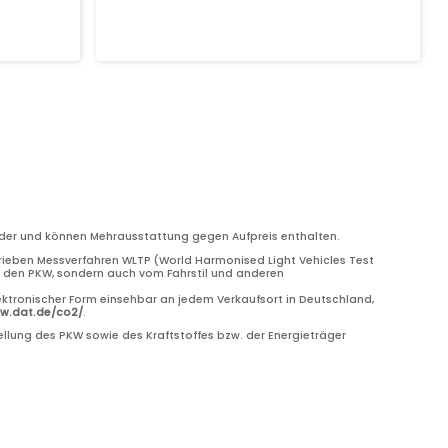
bilder und können Mehrausstattung gegen Aufpreis enthalten.
eben Messverfahren WLTP (World Harmonised Light Vehicles Test
ch den PKW, sondern auch vom Fahrstil und anderen
ektronischer Form einsehbar an jedem Verkaufsort in Deutschland,
ww.dat.de/co2/
.
llung des PKW sowie des Kraftstoffes bzw. der Energieträger