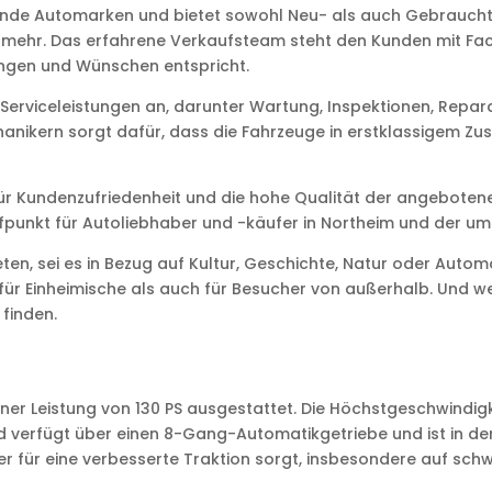
ührende Automarken und bietet sowohl Neu- als auch Gebrauch
d mehr. Das erfahrene Verkaufsteam steht den Kunden mit Fac
ungen und Wünschen entspricht.
erviceleistungen an, darunter Wartung, Inspektionen, Repara
hanikern sorgt dafür, dass die Fahrzeuge in erstklassigem Z
 Kundenzufriedenheit und die hohe Qualität der angebotene
aufpunkt für Autoliebhaber und -käufer in Northeim und der u
eten, sei es in Bezug auf Kultur, Geschichte, Natur oder Auto
 für Einheimische als auch für Besucher von außerhalb. Und w
finden.
einer Leistung von 130 PS ausgestattet. Die Höchstgeschwindi
d verfügt über einen 8-Gang-Automatikgetriebe und ist in de
er für eine verbesserte Traktion sorgt, insbesondere auf sch