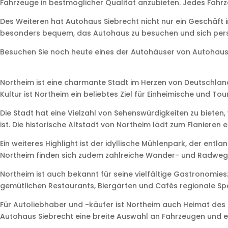
Fahrzeuge in bestmöglicher Qualität anzubieten. Jedes Fahrze
Des Weiteren hat Autohaus Siebrecht nicht nur ein Geschäft 
besonders bequem, das Autohaus zu besuchen und sich pers
Besuchen Sie noch heute eines der Autohäuser von Autohaus 
Northeim ist eine charmante Stadt im Herzen von Deutschland
Kultur ist Northeim ein beliebtes Ziel für Einheimische und To
Die Stadt hat eine Vielzahl von Sehenswürdigkeiten zu biete
ist. Die historische Altstadt von Northeim lädt zum Flanier
Ein weiteres Highlight ist der idyllische Mühlenpark, der ent
Northeim finden sich zudem zahlreiche Wander- und Radwege
Northeim ist auch bekannt für seine vielfältige Gastronomies
gemütlichen Restaurants, Biergärten und Cafés regionale Spe
Für Autoliebhaber und -käufer ist Northeim auch Heimat des r
Autohaus Siebrecht eine breite Auswahl an Fahrzeugen und er