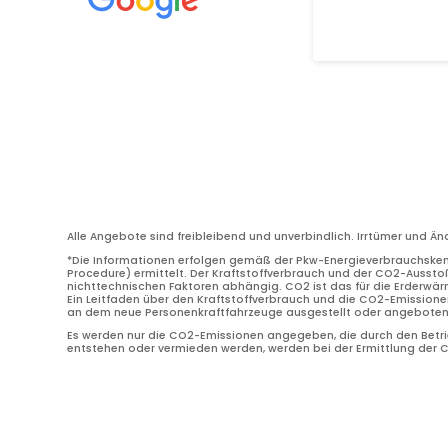
Alle Angebote sind freibleibend und unverbindlich. Irrtümer und Ä
*Die Informationen erfolgen gemäß der Pkw-Energieverbrauchske
Procedure) ermittelt. Der Kraftstoffverbrauch und der CO2-Ausstoß
nichttechnischen Faktoren abhängig. CO2 ist das für die Erderwä
Ein Leitfaden über den Kraftstoffverbrauch und die CO2-Emissione
an dem neue Personenkraftfahrzeuge ausgestellt oder angeboten w
Es werden nur die CO2-Emissionen angegeben, die durch den Betrie
entstehen oder vermieden werden, werden bei der Ermittlung der