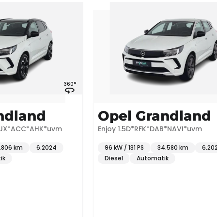
360°
360°
nd
Opel Grandland
C*AHK*uvm
Enjoy 1.5D*RFK*DAB*NAVI*uvm
6.2024
96 kW / 131 PS
34.580 km
6.2024
Diesel
Automatik