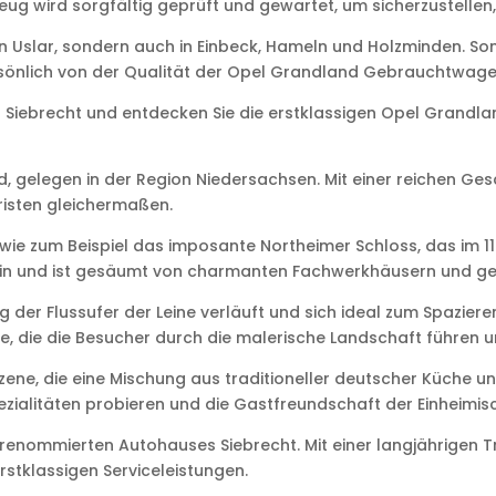
ug wird sorgfältig geprüft und gewartet, um sicherzustellen,
in Uslar, sondern auch in Einbeck, Hameln und Holzminden. S
önlich von der Qualität der Opel Grandland Gebrauchtwage
Siebrecht und entdecken Sie die erstklassigen Opel Grandla
, gelegen in der Region Niedersachsen. Mit einer reichen Ge
uristen gleichermaßen.
n, wie zum Beispiel das imposante Northeimer Schloss, das im
en ein und ist gesäumt von charmanten Fachwerkhäusern und g
lang der Flussufer der Leine verläuft und sich ideal zum Spaz
, die die Besucher durch die malerische Landschaft führen 
zene, die eine Mischung aus traditioneller deutscher Küche un
zialitäten probieren und die Gastfreundschaft der Einheimis
enommierten Autohauses Siebrecht. Mit einer langjährigen Tra
stklassigen Serviceleistungen.