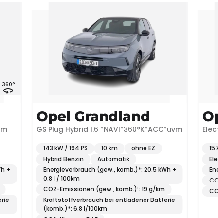
Opel Grandland
Opel 
GS Plug Hybrid 1.6 *NAVI*360°K*ACC*uvm
Electric GS*
143 kW / 194 PS
10 km
ohne EZ
157 kW / 213 P
Hybrid Benzin
Automatik
Elektro
A
Energieverbrauch (gew., komb.)*: 20.5 kWh +
Energieverbr
0.8 l / 100km
CO2-Emission
CO2-Emissionen (gew., komb.)¹: 19 g/km
CO2-Klasse: 
Kraftstoffverbrauch bei entladener Batterie
(komb.)*: 6.8 l/100km