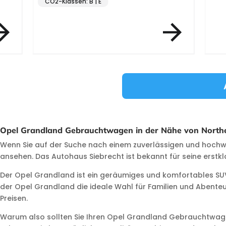
CO2-Klassen: B | E
Item 3 of 12
Opel Grandland Gebrauchtwagen in der Nähe von Northe
Wenn Sie auf der Suche nach einem zuverlässigen und hochwe
ansehen. Das Autohaus Siebrecht ist bekannt für seine erst
Der Opel Grandland ist ein geräumiges und komfortables SUV, 
der Opel Grandland die ideale Wahl für Familien und Abente
Preisen.
Warum also sollten Sie Ihren Opel Grandland Gebrauchtwage