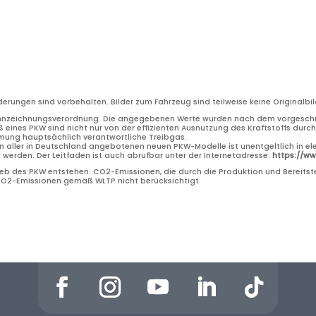
nderungen sind vorbehalten. Bilder zum Fahrzeug sind teilweise keine Original
nnzeichnungsverordnung. Die angegebenen Werte wurden nach dem vorgeschri
 eines PKW sind nicht nur von der effizienten Ausnutzung des Kraftstoffs dur
rmung hauptsächlich verantwortliche Treibgas.
n aller in Deutschland angebotenen neuen PKW-Modelle ist unentgeltlich in el
erden. Der Leitfaden ist auch abrufbar unter der Internetadresse:
https://w
b des PKW entstehen. CO2-Emissionen, die durch die Produktion und Bereitste
 CO2-Emissionen gemäß WLTP nicht berücksichtigt.