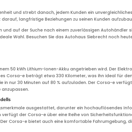
heit und strebt danach, jedem Kunden ein unvergleichliches 
olz darauf, langfristige Beziehungen zu seinen Kunden aufzubau
nd auf der Suche nach einem zuverlässigen Autohändler sin
e ideale Wahl. Besuchen Sie das Autohaus Siebrecht noch heu
einem 50 kWh Lithium-Ionen-Akku angetrieben wird. Der Elektro
es Corsa-e beträgt etwa 330 Kilometer, was ihn ideal für den
rie in nur 30 Minuten auf 80 % aufzuladen. Der Corsa-e verfü
e anzupassen.
dells
ngsmerkmale ausgestattet, darunter ein hochauflösendes Inf
verfügt der Corsa-e über eine Reihe von Sicherheitsfunktionen
er Corsa-e bietet auch eine komfortable Fahrumgebung, die