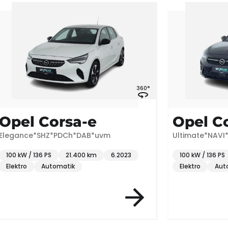
360°
orsa-e
Opel Corsa-e
Z*PDCh*DAB*uvm
Ultimate*NAVI*RFK*LKH*uv
PS
21.400 km
6.2023
100 kW / 136 PS
57.155 km
utomatik
Elektro
Automatik