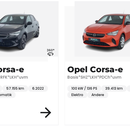
360°
360°
Opel Corsa-e
m
Basis*SHZ*LKH*PDCh*uvm
6.2022
100 kW / 136 PS
39.413 km
7.2022
Elektro
Andere