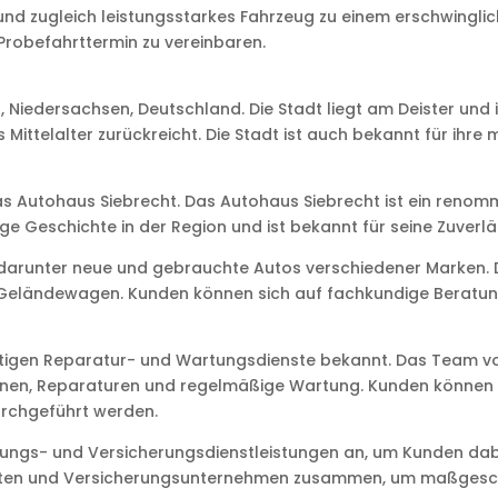
und zugleich leistungsstarkes Fahrzeug zu einem erschwinglic
Probefahrttermin zu vereinbaren.
 Niedersachsen, Deutschland. Die Stadt liegt am Deister und
s Mittelalter zurückreicht. Die Stadt ist auch bekannt für ihr
s Autohaus Siebrecht. Das Autohaus Siebrecht ist ein renomm
e Geschichte in der Region und ist bekannt für seine Zuverlä
, darunter neue und gebrauchte Autos verschiedener Marken. 
Geländewagen. Kunden können sich auf fachkundige Beratung
ertigen Reparatur- und Wartungsdienste bekannt. Das Team v
onen, Reparaturen und regelmäßige Wartung. Kunden können si
durchgeführt werden.
ungs- und Versicherungsdienstleistungen an, um Kunden dabei
ituten und Versicherungsunternehmen zusammen, um maßgeschne