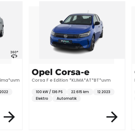
Opel Corsa-e
Opel C
Corsa F e Edition *KLIMA*AT*BT*uvm
Elegance*SH
100 kW / 136 PS
22.615 km
12.2023
100 kW / 136 
Elektro
Automatik
Elektro
A
Item 3 of 7