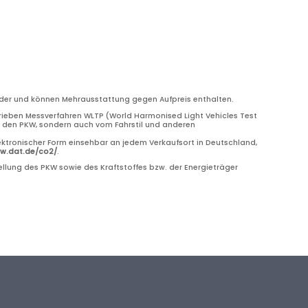
bilder und können Mehrausstattung gegen Aufpreis enthalten.
eben Messverfahren WLTP (World Harmonised Light Vehicles Test
ch den PKW, sondern auch vom Fahrstil und anderen
ektronischer Form einsehbar an jedem Verkaufsort in Deutschland,
ww.dat.de/co2/
.
llung des PKW sowie des Kraftstoffes bzw. der Energieträger