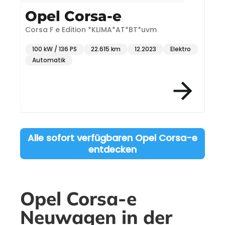
Opel Corsa-e
Corsa F e Edition *KLIMA*AT*BT*uvm
E
100 kW / 136 PS
22.615 km
12.2023
Elektro
Automatik
Item 3 of 7
Alle sofort verfügbaren Opel Corsa-e
entdecken
Opel Corsa-e
Neuwagen in der