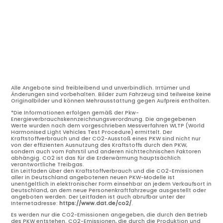
Alle Angebote sind freibleibend und unverbindlich. Irrtümer und
Änderungen sind vorbehalten. Bilder zum Fahrzeug sind teilweise keine
Originalbilder und können Mehrausstattung gegen Aufpreis enthalten.
*Die Informationen erfolgen gemäß der Pkw-
Energieverbrauchskennzeichnungsverordnung. Die angegebenen
Werte wurden nach dem vorgeschrieben Messverfahren WLTP (World
Harmonised Light Vehicles Test Procedure) ermittelt. Der
Kraftstoffverbrauch und der CO2-Ausstoß eines PKW sind nicht nur
von der effizienten Ausnutzung des Kraftstoffs durch den PKW,
sondern auch vom Fahrstil und anderen nichttechnischen Faktoren
abhängig. CO2 ist das für die Erderwärmung hauptsächlich
verantwortliche Treibgas.
Ein Leitfaden über den Kraftstoffverbrauch und die CO2-Emissionen
aller in Deutschland angebotenen neuen PKW-Modelle ist
unentgeltlich in elektronischer Form einsehbar an jedem Verkaufsort in
Deutschland, an dem neue Personenkraftfahrzeuge ausgestellt oder
angeboten werden. Der Leitfaden ist auch abrufbar unter der
Internetadresse:
https://www.dat.de/co2/
.
Es werden nur die CO2-Emissionen angegeben, die durch den Betrieb
des PKW entstehen. CO2-Emissionen, die durch die Produktion und