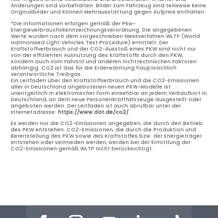
Änderungen sind vorbehalten. Bilder zum Fahrzeug sind teilweise keine
Originalbilder und können Mehrausstattung gegen Aufpreis enthalten.
*Die Informationen erfolgen gemäß der Pkw-
Energieverbrauchskennzeichnungsverordnung. Die angegebenen
Werte wurden nach dem vorgeschrieben Messverfahren WLTP (World
Harmonised Light Vehicles Test Procedure) ermittelt. Der
Kraftstoffverbrauch und der CO2-Ausstoß eines PKW sind nicht nur
von der effizienten Ausnutzung des Kraftstoffs durch den PKW,
sondern auch vom Fahrstil und anderen nichttechnischen Faktoren
abhängig. CO2 ist das für die Erderwärmung hauptsächlich
verantwortliche Treibgas.
Ein Leitfaden über den Kraftstoffverbrauch und die CO2-Emissionen
aller in Deutschland angebotenen neuen PKW-Modelle ist
unentgeltlich in elektronischer Form einsehbar an jedem Verkaufsort in
Deutschland, an dem neue Personenkraftfahrzeuge ausgestellt oder
angeboten werden. Der Leitfaden ist auch abrufbar unter der
Internetadresse:
https://www.dat.de/co2/
.
Es werden nur die CO2-Emissionen angegeben, die durch den Betrieb
des PKW entstehen. CO2-Emissionen, die durch die Produktion und
Bereitstellung des PKW sowie des Kraftstoffes bzw. der Energieträger
entstehen oder vermieden werden, werden bei der Ermittlung der
CO2-Emissionen gemäß WLTP nicht berücksichtigt.