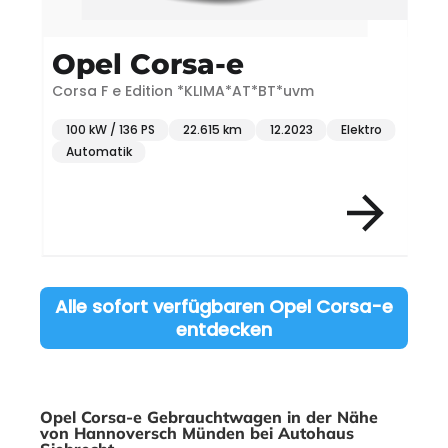
Opel Corsa-e
Corsa F e Edition *KLIMA*AT*BT*uvm
E
100 kW / 136 PS
22.615 km
12.2023
Elektro
Automatik
Item 3 of 7
Alle sofort verfügbaren Opel Corsa-e
entdecken
Opel Corsa-e Gebrauchtwagen in der Nähe
von Hannoversch Münden bei Autohaus