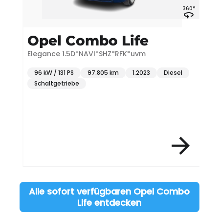
360°
Opel Combo Life
Elegance 1.5D*NAVI*SHZ*RFK*uvm
E
96 kW / 131 PS
97.805 km
1.2023
Diesel
Schaltgetriebe
Item 3 of 4
Alle sofort verfügbaren Opel Combo
Life entdecken