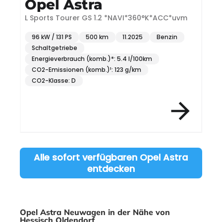
Opel Astra
L Sports Tourer GS 1.2 *NAVI*360°K*ACC*uvm
S
96 kW / 131 PS
500 km
11.2025
Benzin
Schaltgetriebe
Energieverbrauch (komb.)*: 5.4 l/100km
CO2-Emissionen (komb.)¹: 123 g/km
CO2-Klasse: D
Item 3 of 12
Alle sofort verfügbaren Opel Astra
entdecken
Opel Astra Neuwagen in der Nähe von
Hessisch Oldendorf