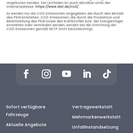
angeboten werden. Der Leitfaden ist auch abrufbar unter der
Internetadresse:
https://www.dat.de/co2/
.
Es werden nur die CO2-Emissionen angegeben, die durch den Betrieb
des PKW entstehen. CO2-Emissionen, die durch die Produktion und
Bereitstellung des PKW sowie des Kraftstoffes bzw. der Energieträger
entstehen oder vermieden werden, werden bei der Ermittlung der
CO2-Emissionen gemäß WLTP nicht berücksichtigt.
Sofort verfügbare
Vertragswerkstatt
Fahrzeuge
Mehrmarkenwerkstatt
Aktuelle Angebote
Unfallinstandsetzung