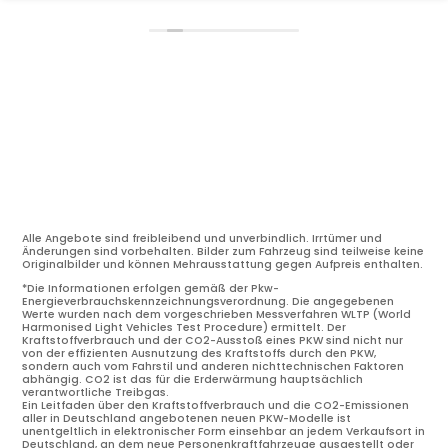
Alle Angebote sind freibleibend und unverbindlich. Irrtümer und
Änderungen sind vorbehalten. Bilder zum Fahrzeug sind teilweise keine
Originalbilder und können Mehrausstattung gegen Aufpreis enthalten.
*Die Informationen erfolgen gemäß der Pkw-
Energieverbrauchskennzeichnungsverordnung. Die angegebenen
Werte wurden nach dem vorgeschrieben Messverfahren WLTP (World
Harmonised Light Vehicles Test Procedure) ermittelt. Der
Kraftstoffverbrauch und der CO2-Ausstoß eines PKW sind nicht nur
von der effizienten Ausnutzung des Kraftstoffs durch den PKW,
sondern auch vom Fahrstil und anderen nichttechnischen Faktoren
abhängig. CO2 ist das für die Erderwärmung hauptsächlich
verantwortliche Treibgas.
Ein Leitfaden über den Kraftstoffverbrauch und die CO2-Emissionen
aller in Deutschland angebotenen neuen PKW-Modelle ist
unentgeltlich in elektronischer Form einsehbar an jedem Verkaufsort in
Deutschland, an dem neue Personenkraftfahrzeuge ausgestellt oder