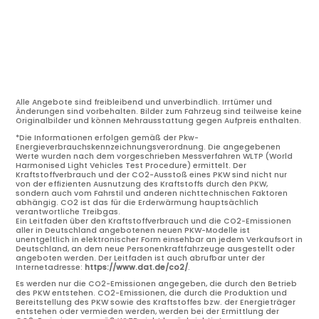
Alle Angebote sind freibleibend und unverbindlich. Irrtümer und
Änderungen sind vorbehalten. Bilder zum Fahrzeug sind teilweise keine
Originalbilder und können Mehrausstattung gegen Aufpreis enthalten.
*Die Informationen erfolgen gemäß der Pkw-
Energieverbrauchskennzeichnungsverordnung. Die angegebenen
Werte wurden nach dem vorgeschrieben Messverfahren WLTP (World
Harmonised Light Vehicles Test Procedure) ermittelt. Der
Kraftstoffverbrauch und der CO2-Ausstoß eines PKW sind nicht nur
von der effizienten Ausnutzung des Kraftstoffs durch den PKW,
sondern auch vom Fahrstil und anderen nichttechnischen Faktoren
abhängig. CO2 ist das für die Erderwärmung hauptsächlich
verantwortliche Treibgas.
Ein Leitfaden über den Kraftstoffverbrauch und die CO2-Emissionen
aller in Deutschland angebotenen neuen PKW-Modelle ist
unentgeltlich in elektronischer Form einsehbar an jedem Verkaufsort in
Deutschland, an dem neue Personenkraftfahrzeuge ausgestellt oder
angeboten werden. Der Leitfaden ist auch abrufbar unter der
Internetadresse:
https://www.dat.de/co2/
.
Es werden nur die CO2-Emissionen angegeben, die durch den Betrieb
des PKW entstehen. CO2-Emissionen, die durch die Produktion und
Bereitstellung des PKW sowie des Kraftstoffes bzw. der Energieträger
entstehen oder vermieden werden, werden bei der Ermittlung der