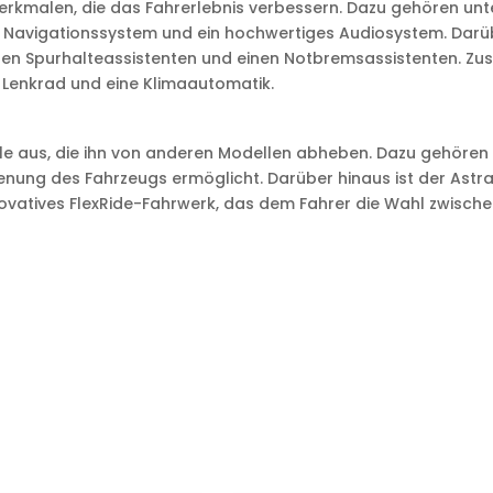
merkmalen, die das Fahrerlebnis verbessern. Dazu gehören un
in Navigationssystem und ein hochwertiges Audiosystem. Darü
nen Spurhalteassistenten und einen Notbremsassistenten. Zus
 Lenkrad und eine Klimaautomatik.
ale aus, die ihn von anderen Modellen abheben. Dazu gehöre
enung des Fahrzeugs ermöglicht. Darüber hinaus ist der Astra
innovatives FlexRide-Fahrwerk, das dem Fahrer die Wahl zwisc