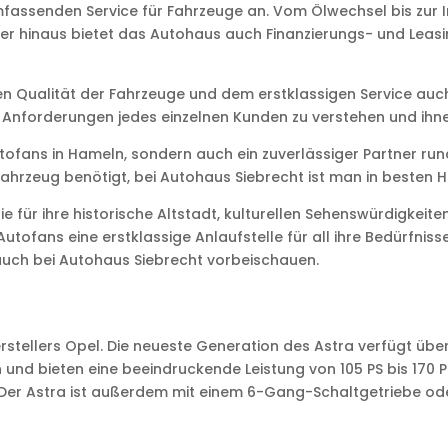
assenden Service für Fahrzeuge an. Vom Ölwechsel bis zur In
er hinaus bietet das Autohaus auch Finanzierungs- und Leas
 Qualität der Fahrzeuge und dem erstklassigen Service auch
nd Anforderungen jedes einzelnen Kunden zu verstehen und ih
Autofans in Hameln, sondern auch ein zuverlässiger Partner r
ahrzeug benötigt, bei Autohaus Siebrecht ist man in besten 
 für ihre historische Altstadt, kulturellen Sehenswürdigkeite
utofans eine erstklassige Anlaufstelle für all ihre Bedürfni
auch bei Autohaus Siebrecht vorbeischauen.
rstellers Opel. Die neueste Generation des Astra verfügt übe
rn und bieten eine beeindruckende Leistung von 105 PS bis 170 
tern. Der Astra ist außerdem mit einem 6-Gang-Schaltgetriebe o