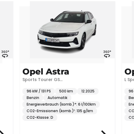
360°
Opel Astra
Opel A
Sports Tourer GS
L Sports Tour
1.2*NAVI*SHZ*360°K*uvm
*NAVI*360°
96 kW / 131 PS
500 km
12.2025
96 kW / 131 PS
Benzin
Automatik
Benzin
S
Energieverbrauch (komb.)*: 6 l/100km
Energieverbr
CO2-Emissionen (komb.)¹: 135 g/km
CO2-Emission
CO2-Klasse: D
CO2-Klasse: 