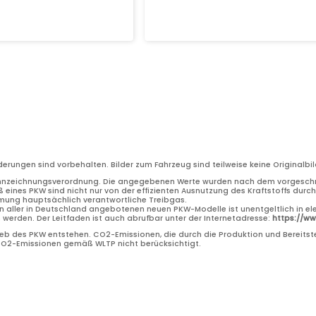
nderungen sind vorbehalten. Bilder zum Fahrzeug sind teilweise keine Original
nnzeichnungsverordnung. Die angegebenen Werte wurden nach dem vorgeschri
 eines PKW sind nicht nur von der effizienten Ausnutzung des Kraftstoffs dur
rmung hauptsächlich verantwortliche Treibgas.
n aller in Deutschland angebotenen neuen PKW-Modelle ist unentgeltlich in el
erden. Der Leitfaden ist auch abrufbar unter der Internetadresse:
https://w
b des PKW entstehen. CO2-Emissionen, die durch die Produktion und Bereitste
 CO2-Emissionen gemäß WLTP nicht berücksichtigt.