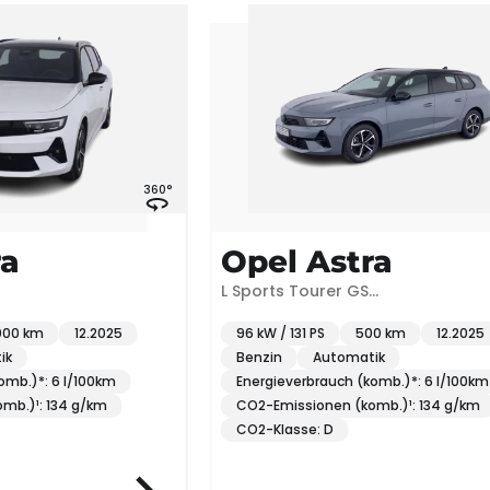
360°
360°
Opel Astra
L Sports Tourer GS
1.2*NAVI*360°K*ACC*uvm
12.2025
96 kW / 131 PS
500 km
12.2025
Benzin
Automatik
l/100km
Energieverbrauch (komb.)*: 6 l/100km
 g/km
CO2-Emissionen (komb.)¹: 134 g/km
CO2-Klasse: D