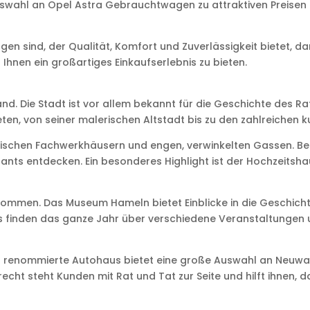
Auswahl an Opel Astra Gebrauchtwagen zu attraktiven Preise
 sind, der Qualität, Komfort und Zuverlässigkeit bietet, da
Ihnen ein großartiges Einkaufserlebnis zu bieten.
d. Die Stadt ist vor allem bekannt für die Geschichte des Ra
eten, von seiner malerischen Altstadt bis zu den zahlreichen k
storischen Fachwerkhäusern und engen, verwinkelten Gassen. 
nts entdecken. Ein besonderes Highlight ist der Hochzeitsha
n kommen. Das Museum Hameln bietet Einblicke in die Geschi
finden das ganze Jahr über verschiedene Veranstaltungen und 
as renommierte Autohaus bietet eine große Auswahl an Neuwa
 steht Kunden mit Rat und Tat zur Seite und hilft ihnen, da