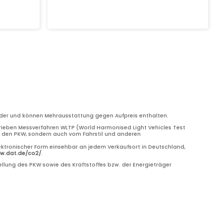
bilder und können Mehrausstattung gegen Aufpreis enthalten.
eben Messverfahren WLTP (World Harmonised Light Vehicles Test
ch den PKW, sondern auch vom Fahrstil und anderen
ektronischer Form einsehbar an jedem Verkaufsort in Deutschland,
ww.dat.de/co2/
.
llung des PKW sowie des Kraftstoffes bzw. der Energieträger