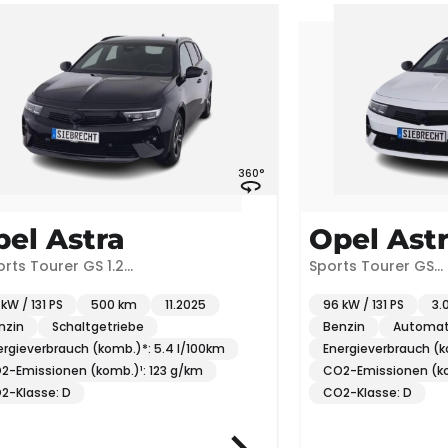
360°
stra
Opel Astra
er GS 1.2
Sports Tourer GS
K*ACC*uvm
1.2*NAVI*SHZ*360°K*uvm
500 km
11.2025
96 kW / 131 PS
3.000 km
chaltgetriebe
Benzin
Automatik
auch (komb.)*: 5.4 l/100km
Energieverbrauch (komb.)*: 6 
en (komb.)¹: 123 g/km
CO2-Emissionen (komb.)¹: 134
D
CO2-Klasse: D