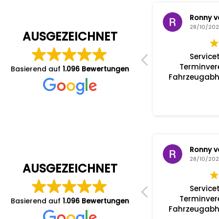
M. D.
Ronny v
28/10/2025
28/10/20
AUSGEZEICHNET
Profis am Werk!!!
Service
Sehr freundlicher Service!
Terminver
Basierend auf
1.096 Bewertungen
Moderate Preise!
Fahrzeugabho
M. D.
Ronny v
28/10/2025
28/10/20
AUSGEZEICHNET
Profis am Werk!!!
Service
Sehr freundlicher Service!
Terminver
Basierend auf
1.096 Bewertungen
Moderate Preise!
Fahrzeugabho