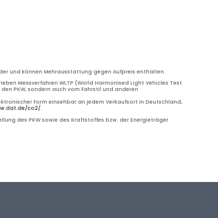
bilder und können Mehrausstattung gegen Aufpreis enthalten.
eben Messverfahren WLTP (World Harmonised Light Vehicles Test
ch den PKW, sondern auch vom Fahrstil und anderen
ektronischer Form einsehbar an jedem Verkaufsort in Deutschland,
ww.dat.de/co2/
.
llung des PKW sowie des Kraftstoffes bzw. der Energieträger