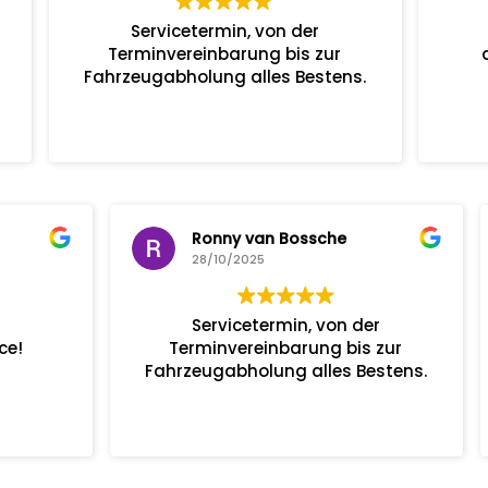
termin, von der
Sehr kompetent und
einbarung bis zur
ausgesprochen freundli
lung alles Bestens.
an Bossche
Ralph Scheurich
25
23/10/2025
termin, von der
Sehr kompetent und
einbarung bis zur
ausgesprochen freundli
lung alles Bestens.