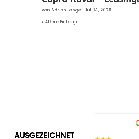
von
Adrian Lange
|
Juli 14, 2026
« Ältere Einträge
M. D.
Ronny v
28/10/2025
28/10/20
AUSGEZEICHNET