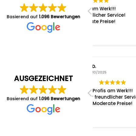
Profis am Werk!!!
Service
Sehr freundlicher Service!
Terminver
Basierend auf
1.096 Bewertungen
Moderate Preise!
Fahrzeugabho
M. D.
Ronny v
28/10/2025
28/10/20
AUSGEZEICHNET
Profis am Werk!!!
Service
Sehr freundlicher Service!
Terminver
Basierend auf
1.096 Bewertungen
Moderate Preise!
Fahrzeugabho