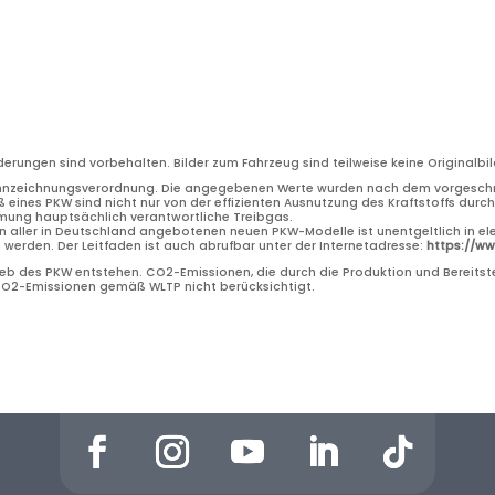
nderungen sind vorbehalten. Bilder zum Fahrzeug sind teilweise keine Original
nnzeichnungsverordnung. Die angegebenen Werte wurden nach dem vorgeschri
 eines PKW sind nicht nur von der effizienten Ausnutzung des Kraftstoffs dur
rmung hauptsächlich verantwortliche Treibgas.
n aller in Deutschland angebotenen neuen PKW-Modelle ist unentgeltlich in el
erden. Der Leitfaden ist auch abrufbar unter der Internetadresse:
https://w
b des PKW entstehen. CO2-Emissionen, die durch die Produktion und Bereitste
 CO2-Emissionen gemäß WLTP nicht berücksichtigt.