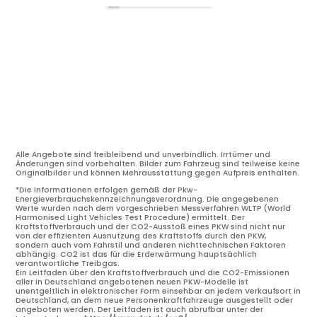
Alle Angebote sind freibleibend und unverbindlich. Irrtümer und
Änderungen sind vorbehalten. Bilder zum Fahrzeug sind teilweise keine
Originalbilder und können Mehrausstattung gegen Aufpreis enthalten.
*Die Informationen erfolgen gemäß der Pkw-
Energieverbrauchskennzeichnungsverordnung. Die angegebenen
Werte wurden nach dem vorgeschrieben Messverfahren WLTP (World
Harmonised Light Vehicles Test Procedure) ermittelt. Der
Kraftstoffverbrauch und der CO2-Ausstoß eines PKW sind nicht nur
von der effizienten Ausnutzung des Kraftstoffs durch den PKW,
sondern auch vom Fahrstil und anderen nichttechnischen Faktoren
abhängig. CO2 ist das für die Erderwärmung hauptsächlich
verantwortliche Treibgas.
Ein Leitfaden über den Kraftstoffverbrauch und die CO2-Emissionen
aller in Deutschland angebotenen neuen PKW-Modelle ist
unentgeltlich in elektronischer Form einsehbar an jedem Verkaufsort in
Deutschland, an dem neue Personenkraftfahrzeuge ausgestellt oder
angeboten werden. Der Leitfaden ist auch abrufbar unter der