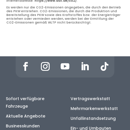
Internetadresse:
https://www.dat.de/co2/
.
Es werden nur die CO2-Emissionen angegeben, die durch den Betrieb
des PKW entstehen. CO2-Emissionen, die durch die Produktion und
Bereitstellung des PKW sowie des Kraftstoffes bzw. der Energieträger
entstehen oder vermieden werden, werden bei der Ermittlung der
CO2-Emissionen gemäß WLTP nicht berücksichtigt.
Sofort verfügbare
Vertragswerkstatt
Fahrzeuge
Mehrmarkenwerkstatt
Aktuelle Angebote
Unfallinstandsetzung
Businesskunden
Ein- und Umbauten