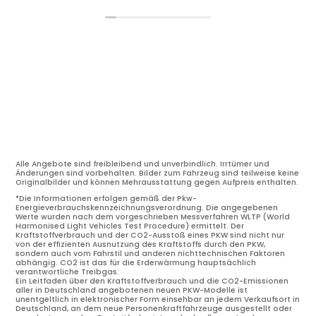
Alle Angebote sind freibleibend und unverbindlich. Irrtümer und
Änderungen sind vorbehalten. Bilder zum Fahrzeug sind teilweise keine
Originalbilder und können Mehrausstattung gegen Aufpreis enthalten.
*Die Informationen erfolgen gemäß der Pkw-
Energieverbrauchskennzeichnungsverordnung. Die angegebenen
Werte wurden nach dem vorgeschrieben Messverfahren WLTP (World
Harmonised Light Vehicles Test Procedure) ermittelt. Der
Kraftstoffverbrauch und der CO2-Ausstoß eines PKW sind nicht nur
von der effizienten Ausnutzung des Kraftstoffs durch den PKW,
sondern auch vom Fahrstil und anderen nichttechnischen Faktoren
abhängig. CO2 ist das für die Erderwärmung hauptsächlich
verantwortliche Treibgas.
Ein Leitfaden über den Kraftstoffverbrauch und die CO2-Emissionen
aller in Deutschland angebotenen neuen PKW-Modelle ist
unentgeltlich in elektronischer Form einsehbar an jedem Verkaufsort in
Deutschland, an dem neue Personenkraftfahrzeuge ausgestellt oder