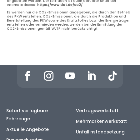
angeboten werden. Der Leitfaden ist auch abrufbar unter der
Internetadresse:
https://www.dat.de/co2/
.
Es werden nur die CO2-Emissionen angegeben, die durch den Betrieb
des PKW entstehen. CO2-Emissionen, die durch die Produktion und
Bereitstellung des PKW sowie des Kraftstoffes bzw. der Energieträger
entstehen oder vermieden werden, werden bei der Ermittlung der
CO2-Emissionen gemäß WLTP nicht berücksichtigt.
Sofort verfügbare
Vertragswerkstatt
Fahrzeuge
Mehrmarkenwerkstatt
Aktuelle Angebote
Unfallinstandsetzung
Businesskunden