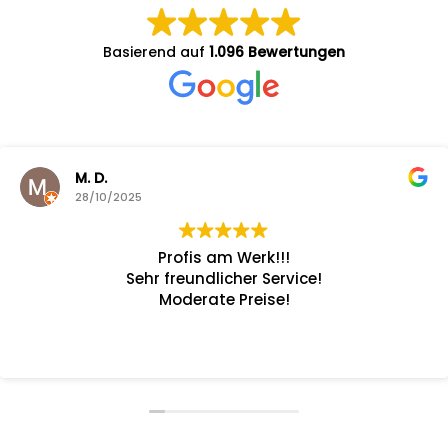
Basierend auf
1.096 Bewertungen
Ronn
25
28/10
Profis am Werk!!!
Serviceter
Sehr freundlicher Service!
Fa
Moderate Preise!