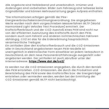
Alle Angebote sind freibleibend und unverbindlich. Irrtümer und
Änderungen sind vorbehalten. Bilder zum Fahrzeug sind teilweise keine
Originalbilder und können Mehrausstattung gegen Aufpreis enthalten.
*Die Informationen erfolgen gemäß der Pkw-
Energieverbrauchskennzeichnungsverordnung. Die angegebenen
Werte wurden nach dem vorgeschrieben Messverfahren WLTP (World
Harmonised Light Vehicles Test Procedure) ermittelt. Der
Kraftstoffverbrauch und der CO2-Ausstoß eines PKW sind nicht nur
von der effizienten Ausnutzung des Kraftstoffs durch den PKW,
sondern auch vom Fahrstil und anderen nichttechnischen Faktoren
abhängig. CO2 ist das für die Erderwärmung hauptsächlich
verantwortliche Treibgas.
Ein Leitfaden über den Kraftstoffverbrauch und die CO2-Emissionen
aller in Deutschland angebotenen neuen PKW-Modelle ist
unentgeltlich in elektronischer Form einsehbar an jedem Verkaufsort in
Deutschland, an dem neue Personenkraftfahrzeuge ausgestellt oder
angeboten werden. Der Leitfaden ist auch abrufbar unter der
Internetadresse:
https://www.dat.de/co2/
.
Es werden nur die CO2-Emissionen angegeben, die durch den Betrieb
des PKW entstehen. CO2-Emissionen, die durch die Produktion und
Bereitstellung des PKW sowie des Kraftstoffes bzw. der Energieträger
entstehen oder vermieden werden, werden bei der Ermittlung der
CO2-Emissionen gemäß WLTP nicht berücksichtigt.