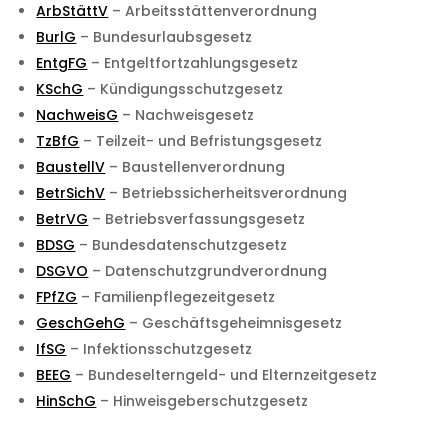
ArbStättV
– Arbeitsstättenverordnung
BurlG
– Bundesurlaubsgesetz
EntgFG
– Entgeltfortzahlungsgesetz
KSchG
– Kündigungsschutzgesetz
NachweisG
– Nachweisgesetz
TzBfG
– Teilzeit- und Befristungsgesetz
BaustellV
– Baustellenverordnung
BetrSichV
– Betriebssicherheitsverordnung
BetrVG
– Betriebsverfassungsgesetz
BDSG
– Bundesdatenschutzgesetz
DSGVO
– Datenschutzgrundverordnung
FPfZG
– Familienpflegezeitgesetz
GeschGehG
– Geschäftsgeheimnisgesetz
IfSG
– Infektionsschutzgesetz
BEEG
– Bundeselterngeld- und Elternzeitgesetz
HinSchG
– Hinweisgeberschutzgesetz