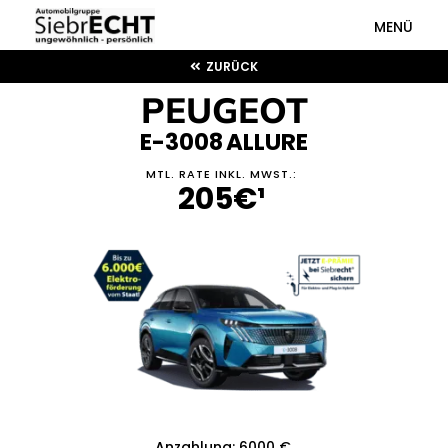
MENÜ
ZURÜCK
PEUGEOT
E-3008
ALLURE
MTL. RATE INKL. MWST.
:
205€¹
Anzahlung
:
6000
€