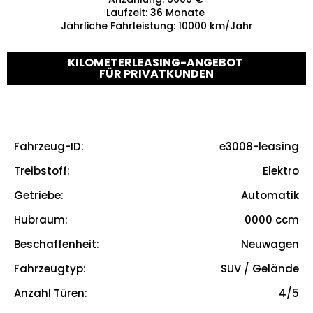
Laufzeit
:
36
Monate
Jährliche Fahrleistung
:
10000
km/Jahr
KILOMETERLEASING-ANGEBOT
FÜR PRIVATKUNDEN
Fahrzeug-ID
:
e3008-leasing
e3008-leasing
Treibstoff
:
Elektro
Elektro
Getriebe
:
Automatik
Automatik
Hubraum
:
0000
ccm
0000
ccm
Beschaffenheit
:
Neuwagen
True
Fahrzeugtyp
:
SUV / Gelände
SUV / Gelände
Anzahl Türen
:
4/5
4/5