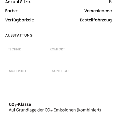
Anzahl Sitze
:
5
5
Farbe
:
Verschiedene
Verschiedene
Verfügbarkeit
:
Bestellfahrzeug
Bestellfahrzeug
AUSSTATTUNG
TECHNIK KOMFORT
SICHERHEIT SONSTIGES