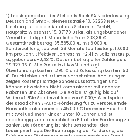
1) Leasingangebot der Stellantis Bank SA Niederlassung
Deutschland GmbH, Siemensstraße 10, 63263 Neu-
Isenburg, für die die Autohaus Siebrecht GmbH,
Hauptsitz Wiesenstr. 15, 37170 Uslar, als ungebundener
Vermittler tätig ist. Monatliche Rate: 203,39 €
Gesamtkreditbetrag: 35.565,00 €, mit 6.000 €
Sonderzahlung, Laufzeit: 36 Monate Laufleistung: 10.000
km pro Jahr. Effektiver Jahreszins: -2,41 % Sollzinssatz p.
a., gebunden: -2,43 %, Gesamtbetrag aller Zahlungen:
39.327,06 €. Alle Preise inkl. MwSt. und zzgl.
Überführungskosten 1.295 € und Zulassungskosten 150
€. Druckfehler und Irrtümer vorbehalten. Abbildungen
zeigen kostenpflichtige Sonderausstattungen und
können abweichen. Nicht kombinierbar mit anderen
Rabatten und Aktionen. Die Aktion ist gültig bis auf
Widerruf. ²Die Sonderzahlung von 6.000,- € entspricht
der staatlichen E-Auto-Förderung für zu versteuernde
Haushaltseinkommen bis 45.000 € bei einem Haushalt
mit zwei und mehr Kinder unter 18 Jahren und ist
unabhängig vom tatsächlichen Erhalt der Förderung zu
zahlen. Die Förderung ist nicht Bestandteil des
Leasingvertrags. Die Beantragung der Förderung, die