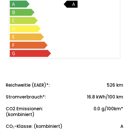
Reichweitie (EAER)*
:
526 km
526
Stromverbrauch*
:
16.8 kWh/100 km
16.8
CO2 Emissionen:
0.0 g/100km*
(kombiniert)
0.0
CO₂-Klasse: (kombiniert)
A
A