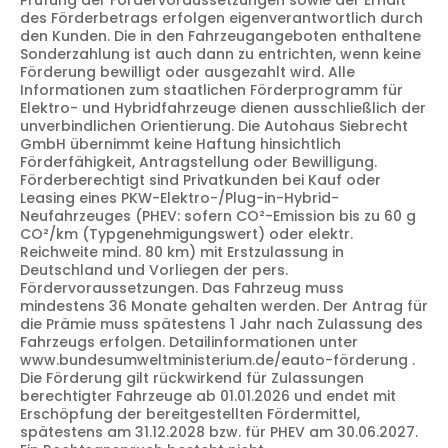
Prüfung der Fördervoraussetzungen sowie der Erhalt
des Förderbetrags erfolgen eigenverantwortlich durch
den Kunden. Die in den Fahrzeugangeboten enthaltene
Sonderzahlung ist auch dann zu entrichten, wenn keine
Förderung bewilligt oder ausgezahlt wird. Alle
Informationen zum staatlichen Förderprogramm für
Elektro- und Hybridfahrzeuge dienen ausschließlich der
unverbindlichen Orientierung. Die Autohaus Siebrecht
GmbH übernimmt keine Haftung hinsichtlich
Förderfähigkeit, Antragstellung oder Bewilligung.
Förderberechtigt sind Privatkunden bei Kauf oder
Leasing eines PKW-Elektro-/Plug-in-Hybrid-
Neufahrzeuges (PHEV: sofern CO²-Emission bis zu 60 g
CO²/km (Typgenehmigungswert) oder elektr.
Reichweite mind. 80 km) mit Erstzulassung in
Deutschland und Vorliegen der pers.
Fördervoraussetzungen. Das Fahrzeug muss
mindestens 36 Monate gehalten werden. Der Antrag für
die Prämie muss spätestens 1 Jahr nach Zulassung des
Fahrzeugs erfolgen. Detailinformationen unter
www.bundesumweltministerium.de/eauto-förderung .
Die Förderung gilt rückwirkend für Zulassungen
berechtigter Fahrzeuge ab 01.01.2026 und endet mit
Erschöpfung der bereitgestellten Fördermittel,
spätestens am 31.12.2028 bzw. für PHEV am 30.06.2027.