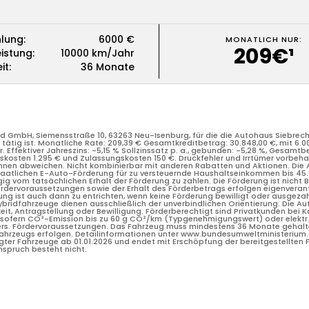
lung
:
6000
€
MONATLICH NUR
:
lung
:
6000
€
6000
€
209€¹
MONATLICH NUR
:
eistung
:
10000
km/Jahr
6000
€
209€¹
eistung
:
10000
km/Jahr
10000
km/Jahr
it
:
36
Monate
10000
km/Jahr
it
:
36
Monate
36
Monate
36
Monate
nd GmbH, Siemensstraße 10, 63263 Neu-Isenburg, für die die Autohaus Siebr
tätig ist. Monatliche Rate: 209,39 € Gesamtkreditbetrag: 30.848,00 €, mit 6.0
 Effektiver Jahreszins: -5,15 % Sollzinssatz p. a., gebunden: -5,28 %, Gesamtbe
ngskosten 1.295 € und Zulassungskosten 150 €. Druckfehler und Irrtümer vorbeha
en abweichen. Nicht kombinierbar mit anderen Rabatten und Aktionen. Die Ak
 staatlichen E-Auto-Förderung für zu versteuernde Haushaltseinkommen bis 45
nd GmbH, Siemensstraße 10, 63263 Neu-Isenburg, für die die Autohaus Siebr
ig vom tatsächlichen Erhalt der Förderung zu zahlen. Die Förderung ist nicht 
tätig ist. Monatliche Rate: 209,39 € Gesamtkreditbetrag: 30.848,00 €, mit 6.0
ördervoraussetzungen sowie der Erhalt des Förderbetrags erfolgen eigenveran
 Effektiver Jahreszins: -5,15 % Sollzinssatz p. a., gebunden: -5,28 %, Gesamtbe
 ist auch dann zu entrichten, wenn keine Förderung bewilligt oder ausgezahlt
ngskosten 1.295 € und Zulassungskosten 150 €. Druckfehler und Irrtümer vorbeha
bridfahrzeuge dienen ausschließlich der unverbindlichen Orientierung. Die A
en abweichen. Nicht kombinierbar mit anderen Rabatten und Aktionen. Die Ak
it, Antragstellung oder Bewilligung. Förderberechtigt sind Privatkunden bei K
 staatlichen E-Auto-Förderung für zu versteuernde Haushaltseinkommen bis 45
sofern CO²-Emission bis zu 60 g CO²/km (Typgenehmigungswert) oder elektr.
ig vom tatsächlichen Erhalt der Förderung zu zahlen. Die Förderung ist nicht 
pers. Fördervoraussetzungen. Das Fahrzeug muss mindestens 36 Monate gehalt
ördervoraussetzungen sowie der Erhalt des Förderbetrags erfolgen eigenveran
 Fahrzeugs erfolgen. Detailinformationen unter www.bundesumweltministeriu
 ist auch dann zu entrichten, wenn keine Förderung bewilligt oder ausgezahlt
igter Fahrzeuge ab 01.01.2026 und endet mit Erschöpfung der bereitgestellten F
bridfahrzeuge dienen ausschließlich der unverbindlichen Orientierung. Die A
nspruch besteht nicht.
it, Antragstellung oder Bewilligung. Förderberechtigt sind Privatkunden bei K
sofern CO²-Emission bis zu 60 g CO²/km (Typgenehmigungswert) oder elektr.
pers. Fördervoraussetzungen. Das Fahrzeug muss mindestens 36 Monate gehalt
 Fahrzeugs erfolgen. Detailinformationen unter www.bundesumweltministeriu
igter Fahrzeuge ab 01.01.2026 und endet mit Erschöpfung der bereitgestellten F
nspruch besteht nicht.