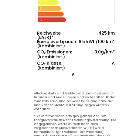
Reichweite
425 km
(EAER)*
:
425
Energieverbrauch:
18.5 kWh/100 km*
(kombiniert)
18.5
CO₂ Emissionen:
0.0g/km*
(kombiniert)
0.0
CO₂ Klasse:
A
(kombiniert)
A
A
Alle Angebote sind freibleibend und unverbindlich.
Irrtümer und Änderungen sind vorbehalten. Bilder
zum Fahrzeug sind teilweise keine Originalbilder
und können Mehrausstattung gegen Aufpreis
enthalten.
*Die Informationen erfolgen gemäß der Pkw-
Energieverbrauchskennzeichnungsverordnung. Die
angegebenen Werte wurden nach dem
vorgeschrieben Messverfahren WLTP (World
Harmonised Light Vehicles Test Procedure)
ermittelt. Der Kraftstoffverbrauch und der CO2-