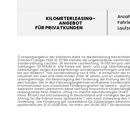
Anzah
KILOMETERLEASING-
Anzah
KILOMETERLEASING-
Fahrl
ANGEBOT
Fahrl
ANGEBOT
FÜR PRIVATKUNDEN
Laufze
FÜR PRIVATKUNDEN
Laufze
1) Leasingangebot der Stellantis Bank SA Niederlassung Deutschla
Standort Langes Feld 10, 31789 Hameln als ungebundener Vermittler 
Sonderzahlung, Laufzeit: 36 Monate Laufleistung: 10.000 km pro Jahr.
Zahlungen: 32.905,80 €. Alle Preise inkl. MwSt. und zzgl. Überführu
Abbildungen zeigen kostenpflichtige Sonderausstattungen und könn
bis auf Widerruf. ²Die Sonderzahlung von 6.000,- € entspricht der
1) Leasingangebot der Stellantis Bank SA Niederlassung Deutschla
Haushalt mit zwei und mehr Kinder unter 18 Jahren und ist unabhäng
Standort Langes Feld 10, 31789 Hameln als ungebundener Vermittler 
Leasingvertrags. Die Beantragung der Förderung, die Prüfung der F
Sonderzahlung, Laufzeit: 36 Monate Laufleistung: 10.000 km pro Jahr.
den Kunden. Die in den Fahrzeugangeboten enthaltene Sonderzahlung
Zahlungen: 32.905,80 €. Alle Preise inkl. MwSt. und zzgl. Überführu
Informationen zum staatlichen Förderprogramm für Elektro- und Hy
Abbildungen zeigen kostenpflichtige Sonderausstattungen und könn
Siebrecht GmbH übernimmt keine Haftung hinsichtlich Förderfähigke
bis auf Widerruf. ²Die Sonderzahlung von 6.000,- € entspricht der
Leasing eines PKW-Elektro-/Plug-in-Hybrid-Neufahrzeuges (PHEV: 
Haushalt mit zwei und mehr Kinder unter 18 Jahren und ist unabhäng
mind. 80 km) mit Erstzulassung in Deutschland und Vorliegen der 
Leasingvertrags. Die Beantragung der Förderung, die Prüfung der F
Antrag für die Prämie muss spätestens 1 Jahr nach Zulassung des
den Kunden. Die in den Fahrzeugangeboten enthaltene Sonderzahlung
förderung . Die Förderung gilt rückwirkend für Zulassungen berecht
Informationen zum staatlichen Förderprogramm für Elektro- und Hy
spätestens am 31.12.2028 bzw. für PHEV am 30.06.2027. Ein Rechtsa
Siebrecht GmbH übernimmt keine Haftung hinsichtlich Förderfähigke
Leasing eines PKW-Elektro-/Plug-in-Hybrid-Neufahrzeuges (PHEV: 
mind. 80 km) mit Erstzulassung in Deutschland und Vorliegen der 
Antrag für die Prämie muss spätestens 1 Jahr nach Zulassung des
förderung . Die Förderung gilt rückwirkend für Zulassungen berecht
spätestens am 31.12.2028 bzw. für PHEV am 30.06.2027. Ein Rechtsa