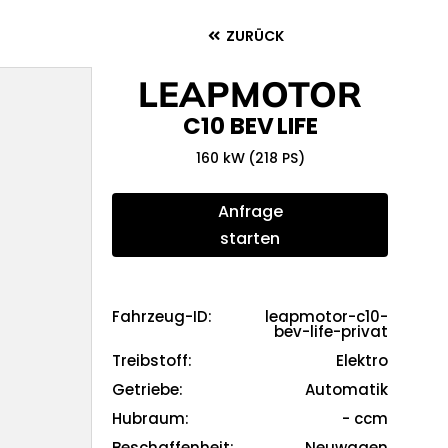
ZURÜCK
LEAPMOTOR
C10 BEV
LIFE
160 kW
(218 PS)
Anfrage
starten
Fahrzeug-ID
:
leapmotor-c10-
leapmotor-c10-bev-life-privat
bev-life-privat
Treibstoff
:
Elektro
Elektro
Getriebe
:
Automatik
Automatik
Hubraum
:
-
ccm
-
ccm
Beschaffenheit
:
Neuwagen