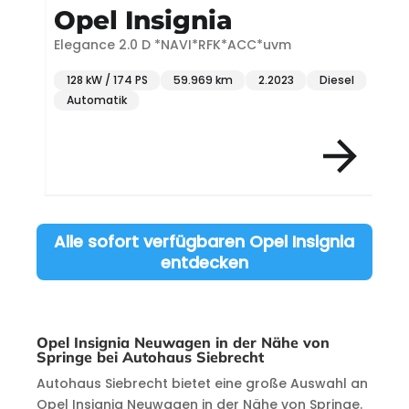
Opel Insignia
Elegance 2.0 D *NAVI*RFK*ACC*uvm
U
128 kW / 174 PS
59.969 km
2.2023
Diesel
Automatik
Item 3 of 3
Alle sofort verfügbaren Opel Insignia
entdecken
Opel Insignia Neuwagen in der Nähe von
Springe bei Autohaus Siebrecht
Autohaus Siebrecht bietet eine große Auswahl an
Opel Insignia Neuwagen in der Nähe von Springe.