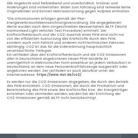
Alle Angebote sind freibleibend und unverbindlich. Irrtümer und
Änderungen sind vorbehalten. Bilder zum Fahrzeug sind teilweise keine
Originalbilder und können Mehrausstattung gegen Aufpreis enthalten.
*Die Informationen erfolgen gemäß der Pkw-
Energieverbrauchskennzeichnungsverordnung. Die angegebenen
Werte wurden nach dem vorgeschrieben Messverfahren WLTP (World
Harmonised Light Vehicles Test Procedure) ermittelt. Der
Kraftstoffverbrauch und der CO2-Ausstoß eines PKW sind nicht nur
von der effizienten Ausnutzung des Kraftstoffs durch den PKW,
sondern auch vom Fahrstil und anderen nichttechnischen Faktoren
abhängig. CO2 ist das für die Erderwärmung hauptsächlich
verantwortliche Treibgas.
Ein Leitfaden über den Kraftstoffverbrauch und die CO2-Emissionen
aller in Deutschland angebotenen neuen PKW-Modelle ist
unentgeltlich in elektronischer Form einsehbar an jedem Verkaufsort in
Deutschland, an dem neue Personenkraftfahrzeuge ausgestellt oder
angeboten werden. Der Leitfaden ist auch abrufbar unter der
Internetadresse:
https://www.dat.de/co2/
.
Es werden nur die CO2-Emissionen angegeben, die durch den Betrieb
des PKW entstehen. CO2-Emissionen, die durch die Produktion und
Bereitstellung des PKW sowie des Kraftstoffes bzw. der Energieträger
entstehen oder vermieden werden, werden bei der Ermittlung der
CO2-Emissionen gemäß WLTP nicht berücksichtigt.