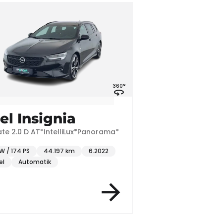
360°
el Insignia
ate 2.0 D AT*IntelliLux*Panorama*
kW / 174 PS
44.197 km
6.2022
el
Automatik