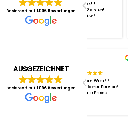
Profis am Werk!!!
Service
Sehr freundlicher Service!
Terminver
Basierend auf
1.096 Bewertungen
Moderate Preise!
Fahrzeugabho
M. D.
Ronny v
28/10/2025
28/10/20
AUSGEZEICHNET
Profis am Werk!!!
Service
Sehr freundlicher Service!
Terminver
Basierend auf
1.096 Bewertungen
Moderate Preise!
Fahrzeugabho