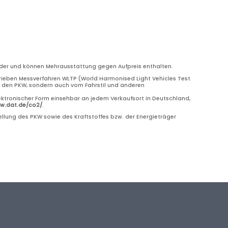
bilder und können Mehrausstattung gegen Aufpreis enthalten.
eben Messverfahren WLTP (World Harmonised Light Vehicles Test
ch den PKW, sondern auch vom Fahrstil und anderen
ektronischer Form einsehbar an jedem Verkaufsort in Deutschland,
ww.dat.de/co2/
.
llung des PKW sowie des Kraftstoffes bzw. der Energieträger