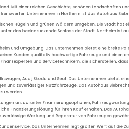
land. Mit einer reichen Geschichte, schönen Landschaften und 
rkenswerten Unternehmen in Northeim ist das Autohaus Siebr
rischen Hügeln und grünen Wäldern umgeben. Die Stadt hat eine
runter das beeindruckende Schloss der Stadt. Northeim ist au
ortheim und Umgebung. Das Unternehmen bietet eine breite P
 seinen Kunden qualitativ hochwertige Fahrzeuge und einen er
inanzexperten und Servicetechnikern, die sicherstellen, das
kswagen, Audi, Skoda und Seat. Das Unternehmen bietet eine 
gen und zuverlässiger Nutzfahrzeuge. Das Autohaus Siebrech
 zu werden.
istungen an, darunter Finanzierungsoptionen, Fahrzeugwartun
iche Finanzierungslösung für ihren Kauf erhalten. Das Autoh
nd zuverlässige Wartung und Reparatur von Fahrzeugen gewährl
 Kundenservice. Das Unternehmen legt großen Wert auf die Zuf