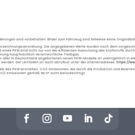
nderungen sind vorbehalten. Bilder zum Fahrzeug sind teilweise keine Original
nnzeichnungsverordnung. Die angegebenen Werte wurden nach dem vorgeschri
 eines PKW sind nicht nur von der effizienten Ausnutzung des Kraftstoffs dur
rmung hauptsächlich verantwortliche Treibgas.
n aller in Deutschland angebotenen neuen PKW-Modelle ist unentgeltlich in el
erden. Der Leitfaden ist auch abrufbar unter der Internetadresse:
https://w
b des PKW entstehen. CO2-Emissionen, die durch die Produktion und Bereitste
 CO2-Emissionen gemäß WLTP nicht berücksichtigt.