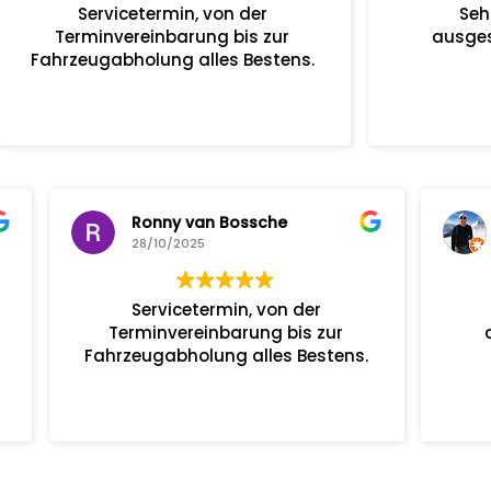
termin, von der
Sehr kompetent und
einbarung bis zur
ausgesprochen freundli
lung alles Bestens.
an Bossche
Ralph Scheurich
25
23/10/2025
termin, von der
Sehr kompetent und
einbarung bis zur
ausgesprochen freundli
lung alles Bestens.