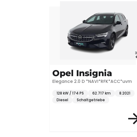
3
Opel Insignia
Elegance 2.0 D *NAVI*RFK*ACC*uvm
128 kW / 174 PS
62.717 km
8.2021
Diesel
Schaltgetriebe
Item 3 of 3