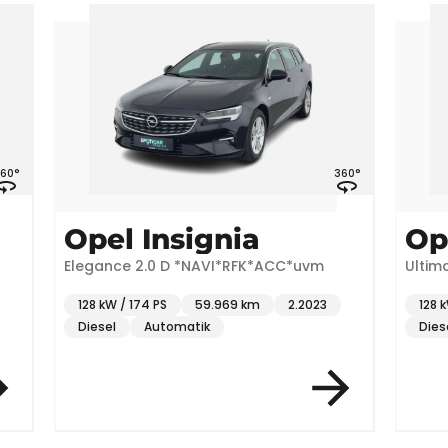
60°
360°
Opel Insignia
Op
Elegance 2.0 D *NAVI*RFK*ACC*uvm
Ultim
128 kW / 174 PS
59.969 km
2.2023
128 
Diesel
Automatik
Dies