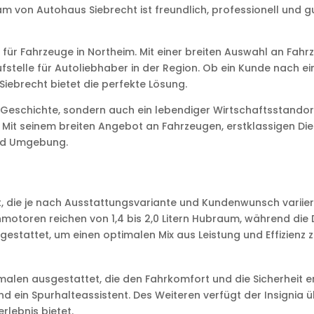
von Autohaus Siebrecht ist freundlich, professionell und gut
für Fahrzeuge in Northeim. Mit einer breiten Auswahl an Fahr
fstelle für Autoliebhaber in der Region. Ob ein Kunde nach e
iebrecht bietet die perfekte Lösung.
en Geschichte, sondern auch ein lebendiger Wirtschaftsstandor
n. Mit seinem breiten Angebot an Fahrzeugen, erstklassigen Di
und Umgebung.
, die je nach Ausstattungsvariante und Kundenwunsch variiere
nmotoren reichen von 1,4 bis 2,0 Litern Hubraum, während die D
stattet, um einen optimalen Mix aus Leistung und Effizienz z
kmalen ausgestattet, die den Fahrkomfort und die Sicherheit 
 und ein Spurhalteassistent. Des Weiteren verfügt der Insigni
lebnis bietet.