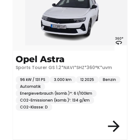
°
360°
Opel Astra
Sports Tourer GS 1.2*NAVI*SHZ*360°K*uvm
L
96 kW / 131 PS
3.000 km
12.2025
Benzin
Automatik
Energieverbrauch (komb.)*: 6 l/100km
CO2-Emissionen (komb.)¹: 134 g/km
CO2-Klasse: D