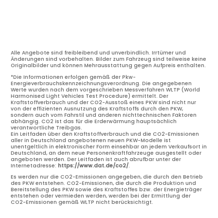
Alle Angebote sind freibleibend und unverbindlich. Irrtümer und
Änderungen sind vorbehalten. Bilder zum Fahrzeug sind teilweise keine
Originalbilder und können Mehrausstattung gegen Aufpreis enthalten.
*Die Informationen erfolgen gemäß der Pkw-
Energieverbrauchskennzeichnungsverordnung. Die angegebenen
Werte wurden nach dem vorgeschrieben Messverfahren WLTP (World
Harmonised Light Vehicles Test Procedure) ermittelt. Der
Kraftstoffverbrauch und der CO2-Ausstoß eines PKW sind nicht nur
von der effizienten Ausnutzung des Kraftstoffs durch den PKW,
sondern auch vom Fahrstil und anderen nichttechnischen Faktoren
abhängig. CO2 ist das für die Erderwärmung hauptsächlich
verantwortliche Treibgas.
Ein Leitfaden über den Kraftstoffverbrauch und die CO2-Emissionen
aller in Deutschland angebotenen neuen PKW-Modelle ist
unentgeltlich in elektronischer Form einsehbar an jedem Verkaufsort in
Deutschland, an dem neue Personenkraftfahrzeuge ausgestellt oder
angeboten werden. Der Leitfaden ist auch abrufbar unter der
Internetadresse:
https://www.dat.de/co2/
.
Es werden nur die CO2-Emissionen angegeben, die durch den Betrieb
des PKW entstehen. CO2-Emissionen, die durch die Produktion und
Bereitstellung des PKW sowie des Kraftstoffes bzw. der Energieträger
entstehen oder vermieden werden, werden bei der Ermittlung der
CO2-Emissionen gemäß WLTP nicht berücksichtigt.