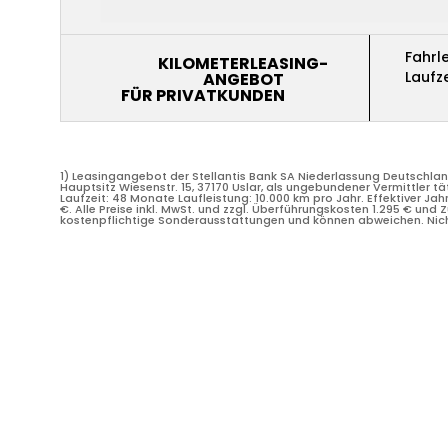
Fahrl
KILOMETERLEASING-
Fahrl
KILOMETERLEASING-
Laufze
ANGEBOT
Laufze
ANGEBOT
FÜR PRIVATKUNDEN
FÜR PRIVATKUNDEN
1) Leasingangebot der Stellantis Bank SA Niederlassung Deutschla
Hauptsitz Wiesenstr. 15, 37170 Uslar, als ungebundener Vermittler t
Laufzeit: 48 Monate Laufleistung: 10.000 km pro Jahr. Effektiver Jah
€. Alle Preise inkl. MwSt. und zzgl. Überführungskosten 1.295 € und
1) Leasingangebot der Stellantis Bank SA Niederlassung Deutschla
kostenpflichtige Sonderausstattungen und können abweichen. Nicht 
Hauptsitz Wiesenstr. 15, 37170 Uslar, als ungebundener Vermittler t
Laufzeit: 48 Monate Laufleistung: 10.000 km pro Jahr. Effektiver Jah
€. Alle Preise inkl. MwSt. und zzgl. Überführungskosten 1.295 € und
kostenpflichtige Sonderausstattungen und können abweichen. Nicht 