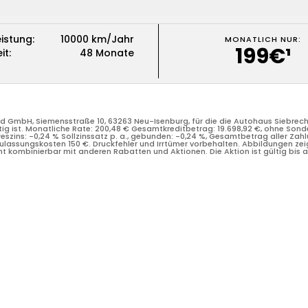
eistung
:
10000
km/Jahr
MONATLICH NUR
:
eistung
:
10000
km/Jahr
10000
km/Jahr
199€¹
MONATLICH NUR
:
it
:
48
Monate
10000
km/Jahr
199€¹
it
:
48
Monate
48
Monate
48
Monate
nd GmbH, Siemensstraße 10, 63263 Neu-Isenburg, für die die Autohaus Siebrec
ätig ist. Monatliche Rate: 200,48 € Gesamtkreditbetrag: 19.698,92 €, ohne Sond
reszins: -0,24 % Sollzinssatz p. a., gebunden: -0,24 %, Gesamtbetrag aller Zah
 Zulassungskosten 150 €. Druckfehler und Irrtümer vorbehalten. Abbildungen ze
nd GmbH, Siemensstraße 10, 63263 Neu-Isenburg, für die die Autohaus Siebrec
kombinierbar mit anderen Rabatten und Aktionen. Die Aktion ist gültig bis a
ätig ist. Monatliche Rate: 200,48 € Gesamtkreditbetrag: 19.698,92 €, ohne Sond
reszins: -0,24 % Sollzinssatz p. a., gebunden: -0,24 %, Gesamtbetrag aller Zah
 Zulassungskosten 150 €. Druckfehler und Irrtümer vorbehalten. Abbildungen ze
kombinierbar mit anderen Rabatten und Aktionen. Die Aktion ist gültig bis a