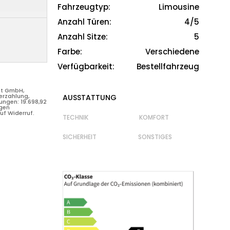
Fahrzeugtyp
:
Limousine
Limousine
Anzahl Türen
:
4/5
4/5
Anzahl Sitze
:
5
5
Farbe
:
Verschiedene
Verschiedene
Verfügbarkeit
:
Bestellfahrzeug
ht GmbH,
Bestellfahrzeug
erzahlung,
lungen: 19.698,92
igen
ht GmbH,
uf Widerruf.
erzahlung,
AUSSTATTUNG
lungen: 19.698,92
igen
uf Widerruf.
TECHNIK KOMFORT
SICHERHEIT SONSTIGES