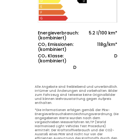
Energieverbrauch:
5.2 l/100 km*
(kombiniert)
5.2
CO₂ Emissionen:
118g/km*
(kombiniert)
118
CO₂ Klasse:
D
(kombiniert)
D
D
Alle Angebote sind freibleibend und unverbindlich.
Irrtümer und Änderungen sind vorbehalten. Bilder
zum Fahrzeug sind teilweise keine Originalbilder
und können Mehrausstattung gegen Aufpreis
enthalten.
*Die Informationen erfolgen gemäß der Pkw-
Energieverbrauchskennzeichnungsverordnung. Die
angegebenen Werte wurden nach dem
vorgeschrieben Messverfahren WLTP (World
Harmonised Light Vehicles Test Procedure)
ermittelt. Der Kraftstoffverbrauch und der CO2-
Ausstoß eines PKW sind nicht nur von der
effizienten Ausnutzung des Kraftstoffs durch den