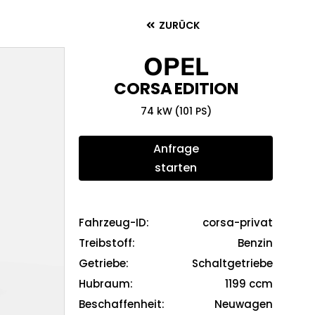
ZURÜCK
OPEL
CORSA
EDITION
74 kW
(101 PS)
Anfrage
starten
Fahrzeug-ID
:
corsa-privat
corsa-privat
Treibstoff
:
Benzin
Benzin
Getriebe
:
Schaltgetriebe
Schaltgetriebe
Hubraum
:
1199
ccm
1199
ccm
Beschaffenheit
:
Neuwagen
True