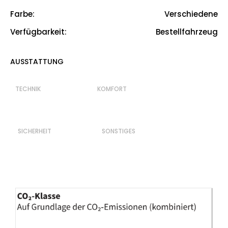
Farbe
:
Verschiedene
Verschiedene
Verfügbarkeit
:
Bestellfahrzeug
Bestellfahrzeug
AUSSTATTUNG
TECHNIK KOMFORT
SICHERHEIT SONSTIGES