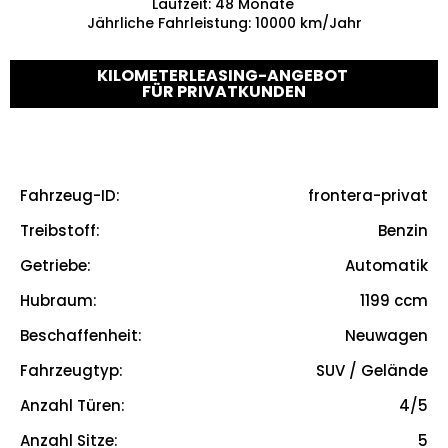
Laufzeit
:
48
Monate
Jährliche Fahrleistung
:
10000
km/Jahr
KILOMETERLEASING-ANGEBOT
FÜR PRIVATKUNDEN
Fahrzeug-ID
:
frontera-privat
frontera-privat
Treibstoff
:
Benzin
Benzin
Getriebe
:
Automatik
Automatik
Hubraum
:
1199
ccm
1199
ccm
Beschaffenheit
:
Neuwagen
True
Fahrzeugtyp
:
SUV / Gelände
SUV / Gelände
Anzahl Türen
:
4/5
4/5
Anzahl Sitze
:
5
5