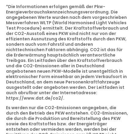
*
Die Informationen erfolgen gemäß der Pkw-
Energieverbrauchskennzeichnungsverordnung. Die
angegebenen Werte wurden nach dem vorgeschrieben
Messverfahren WLTP (World Harmonised Light Vehicles
Test Procedure) ermittelt. Der Kraftstoffverbrauch und
der CO2-Ausstoß eines PKW sind nicht nur von der
effizienten Ausnutzung des Kraftstoffs durch den PKW,
sondern auch vom Fahrstil und anderen
nichttechnischen Faktoren abhängig. CO2 ist das für
die Erderwärmung hauptsächlich verantwortliche
Treibgas. Ein Leitfaden über den Kraftstoffverbrauch
und die CO2-Emissionen aller in Deutschland
angebotenen neuen PKW-Modelle ist unentgeltlich in
elektronischer Form einsehbar an jedem Verkaufsort in
Deutschland, an dem neue Personenkraftfahrzeuge
ausgestellt oder angeboten werden. Der Leitfaden ist
auch abrufbar unter der Internetadresse:
https://www.dat.de/co2/
.
Es werden nur die CO2-Emissionen angegeben, die
durch den Betrieb des PKW entstehen. CO2-Emissionen,
die durch die Produktion und Bereitstellung des PKW
sowie des Kraftstoffes bzw. der Energieträger
entstehen oder vermieden werden, werden bei der