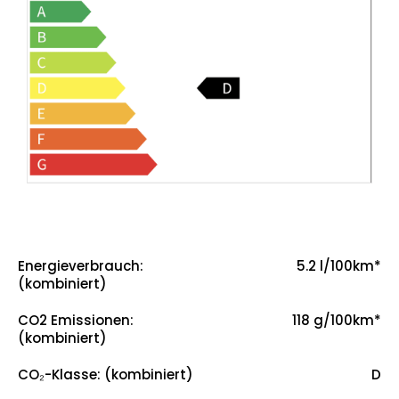
Energieverbrauch:
5.2 l/100km*
(kombiniert)
5.2
CO2 Emissionen:
118 g/100km*
(kombiniert)
118
CO₂-Klasse: (kombiniert)
D
D